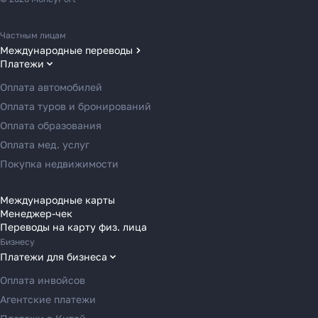
Частным лицам
Международные переводы
Платежи
Переводы в США
Переводы в ОАЭ
Оплата автомобилей
Переводы в Европу
Оплата туров и бронирований
Переводы в Азию
Оплата образования
Переводы в Россию
Оплата мед. услуг
Переводы в Австрию
Покупка недвижимости
Переводы в Бельгию
Переводы в Болгарию
Международные карты
Менеджер-чек
Переводы в Венгрию
Переводы на карту физ. лица
Переводы в Великобританию
Бизнесу
Переводы в Грецию
Платежи для бизнеса
Переводы в Германию
Оплата инвойсов
Переводы в Ирландию
Агентские платежи
Переводы в Испанию