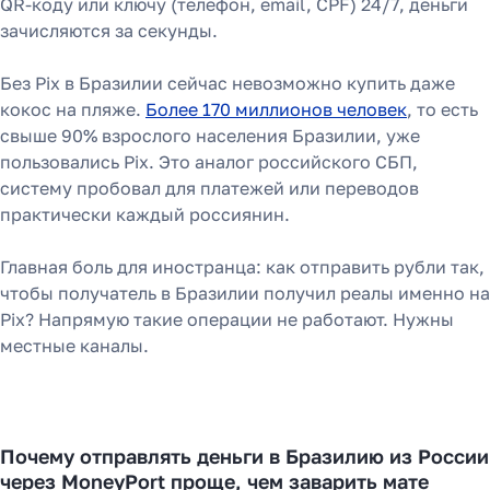
QR-коду или ключу (телефон, email, CPF) 24/7, деньги
зачисляются за секунды.
Без Pix в Бразилии сейчас невозможно купить даже
кокос на пляже.
Более 170 миллионов человек
, то есть
свыше 90% взрослого населения Бразилии, уже
пользовались Pix. Это аналог российского СБП,
систему пробовал для платежей или переводов
практически каждый россиянин.
Как перевести деньги
Главная боль для иностранца: как отправить рубли так,
за 2 часа вместо 120
чтобы получатель в Бразилии получил реалы именно на
Pix? Напрямую такие операции не работают. Нужны
Рассказали, почему банки
местные каналы.
уступили место платёжным
агентам в 2025 году
Почему отправлять деньги в Бразилию из России
Узнать
через MoneyPort проще, чем заварить мате