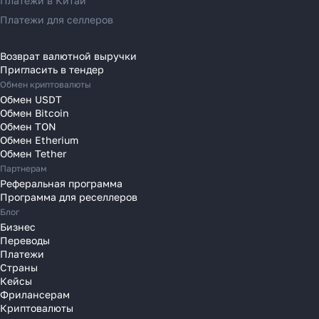
Платежи в Китай
Переводы в Италию
Платежи для селлеров
Переводы на Кипр
Переводы в Латвию
Возврат валютной выручки
Пригласить в тендер
Переводы в Литву
Обмен криптовалюты
Переводы в Молдавию
Обмен USDT
Переводы в Монако
Обмен Bitcoin
Обмен TON
Переводы в Нидерланды
Обмен Etherium
Переводы в Польшу
Обмен Tether
Партнерам
Переводы в Португалию
Реферальная программа
Переводы в Румынию
Программа для реселлеров
Переводы в Сербию
Блог
Переводы в Словакию
Бизнес
Переводы
Переводы в Словению
Платежи
Переводы в Финляндию
Страны
Кейсы
Переводы в Францию
Фрилансерам
Переводы в Хорватию
Криптовалюты