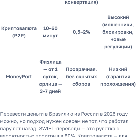
конвертация)
Высокий
(мошенники,
Криптовалюта
10–60
0,5–2%
блокировки,
(P2P)
минут
новые
регуляции)
Физлица
— от 1
Прозрачная,
Низкий
MoneyPort
суток,
без скрытых
(гарантия
юрлица —
сборов
прохождения)
3–7 дней
Перевести деньги в Бразилию из России в 2026 году
можно, но подход нужен совсем не тот, что работал
пару лет назад. SWIFT-переводы — это рулетка с
вероятностью проигрыша 80%. Криптовалюта — для