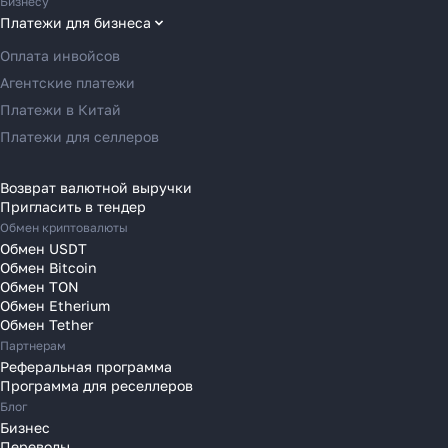
Бизнесу
Переводы в Грецию
Платежи для бизнеса
Переводы в Германию
Оплата инвойсов
Переводы в Ирландию
Агентские платежи
Переводы в Испанию
Платежи в Китай
Переводы в Италию
Платежи для селлеров
Переводы на Кипр
Переводы в Латвию
Возврат валютной выручки
Пригласить в тендер
Переводы в Литву
Обмен криптовалюты
Переводы в Молдавию
Обмен USDT
Переводы в Монако
Обмен Bitcoin
Обмен TON
Переводы в Нидерланды
Обмен Etherium
Переводы в Польшу
Обмен Tether
Партнерам
Переводы в Португалию
Реферальная программа
Переводы в Румынию
Программа для реселлеров
Переводы в Сербию
Блог
Переводы в Словакию
Бизнес
Переводы