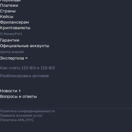
Переводы в Словению
Платежи
Переводы в Финляндию
Страны
Кейсы
Переводы в Францию
Фрилансерам
Переводы в Хорватию
Криптовалюты
Переводы в Черногорию
О MoneyPort
Гарантии
Переводы в Чехию
Официальные аккаунты
Переводы в Швейцарию
Центр знаний
Переводы в Эстонию
Экспертиза
Переводы в Азербайджан
Как снять 115-ФЗ и 116-ФЗ
Переводы в Армению
Разблокировка активов
Переводы в Грузию
Переводы в Турцию
Новости
Вопросы и ответы
Новости MoneyPort
Переводы в Индию
Новости мира
Переводы в Индонезию
Политика конфиденциальности
Новости рынка
Переводы в Казахстан
Правила оказания услуг
Политика AML/KYC
Переводы в Кыргызстан
Переводы в Малайзию