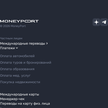
© 2026 MoneyPort
Частным лицам
Международные переводы
Платежи
Переводы в США
Переводы в ОАЭ
Оплата автомобилей
Переводы в Европу
Оплата туров и бронирований
Переводы в Азию
Оплата образования
Переводы в Россию
Оплата мед. услуг
Переводы в Австрию
Покупка недвижимости
Переводы в Бельгию
Переводы в Болгарию
Международные карты
Менеджер-чек
Переводы в Венгрию
Переводы на карту физ. лица
Переводы в Великобританию