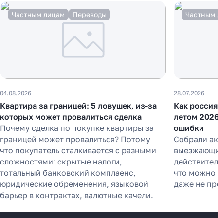
Частным лицам
Переводы
Частным 
04.08.2026
28.07.2026
Квартира за границей: 5 ловушек, из-за
Как россия
которых может провалиться сделка
летом 2026
Почему сделка по покупке квартиры за
ошибки
границей может провалиться? Потому
Собрали а
что покупатель сталкивается с разными
выезжающих
сложностями: скрытые налоги,
действител
тотальный банковский комплаенс,
что можно 
юридические обременения, языковой
даже не пр
барьер в контрактах, валютные качели.