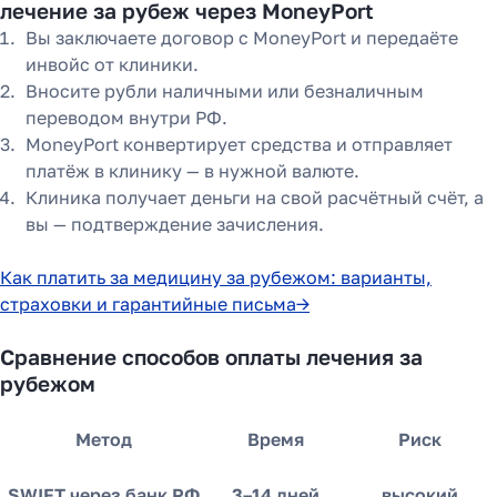
лечение за рубеж через MoneyPort
Вы заключаете договор с MoneyPort и передаёте
инвойс от клиники.
Вносите рубли наличными или безналичным
переводом внутри РФ.
MoneyPort конвертирует средства и отправляет
платёж в клинику — в нужной валюте.
Клиника получает деньги на свой расчётный счёт, а
вы — подтверждение зачисления.
Как платить за медицину за рубежом: варианты,
Как перевести деньги
страховки и гарантийные письма→
за 2 часа вместо 120
Сравнение способов оплаты лечения за
рубежом
Рассказали, почему банки
уступили место платёжным
Метод
Время
Риск
агентам в 2025 году
SWIFT через банк РФ
3–14 дней
высокий