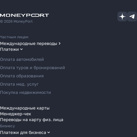
© 2026 MoneyPort
Частным лицам
Международные переводы
Платежи
Переводы в США
Переводы в ОАЭ
Оплата автомобилей
Переводы в Европу
Оплата туров и бронирований
Переводы в Азию
Оплата образования
Как перевести деньги
Переводы в Россию
Оплата мед. услуг
за 2 часа вместо 120
Переводы в Австрию
Покупка недвижимости
Переводы в Бельгию
Рассказали, почему банки
Переводы в Болгарию
Международные карты
уступили место платёжным
Менеджер-чек
агентам в 2025 году
Переводы в Венгрию
Переводы на карту физ. лица
Переводы в Великобританию
Бизнесу
Переводы в Грецию
Платежи для бизнеса