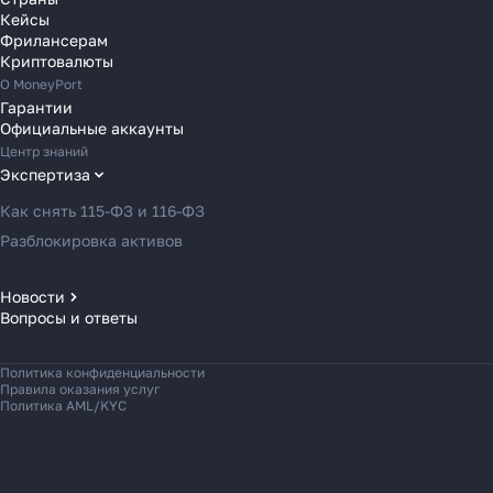
Кейсы
Переводы в Францию
Фрилансерам
Переводы в Хорватию
Криптовалюты
Переводы в Черногорию
О MoneyPort
Гарантии
Переводы в Чехию
Официальные аккаунты
Переводы в Швейцарию
Центр знаний
Переводы в Эстонию
Экспертиза
Переводы в Азербайджан
Как снять 115-ФЗ и 116-ФЗ
Переводы в Армению
Разблокировка активов
Переводы в Грузию
Переводы в Турцию
Новости
Вопросы и ответы
Новости MoneyPort
Переводы в Индию
Новости мира
Переводы в Индонезию
Политика конфиденциальности
Новости рынка
Переводы в Казахстан
Правила оказания услуг
Политика AML/KYC
Переводы в Кыргызстан
Переводы в Малайзию
Переводы на Мальдивы