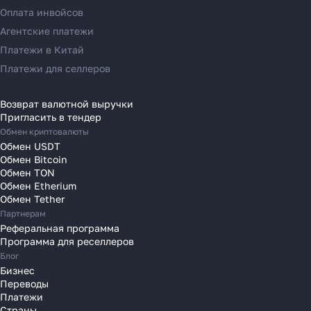
Узнать
Переводы в Германию
Оплата инвойсов
Переводы в Ирландию
Агентские платежи
Переводы в Испанию
Платежи в Китай
Переводы в Италию
Платежи для селлеров
Переводы на Кипр
Переводы в Латвию
Возврат валютной выручки
Пригласить в тендер
Переводы в Литву
Обмен криптовалюты
Переводы в Молдавию
Обмен USDT
Переводы в Монако
Обмен Bitcoin
Обмен TON
Переводы в Нидерланды
Обмен Etherium
Переводы в Польшу
Обмен Tether
Партнерам
Переводы в Португалию
Реферальная программа
Переводы в Румынию
Программа для реселлеров
Переводы в Сербию
Блог
Переводы в Словакию
Бизнес
Переводы
Переводы в Словению
Платежи
Переводы в Финляндию
Страны