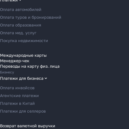
Переводы в США
Переводы в ОАЭ
Оплата автомобилей
Переводы в Европу
Оплата туров и бронирований
Переводы в Азию
Оплата образования
Переводы в Россию
Оплата мед. услуг
Переводы в Австрию
Покупка недвижимости
Переводы в Бельгию
Как перевести деньги
Переводы в Болгарию
Международные карты
за 2 часа вместо 120
Менеджер-чек
Переводы в Венгрию
Переводы на карту физ. лица
Переводы в Великобританию
Рассказали, почему банки
Бизнесу
Переводы в Грецию
Платежи для бизнеса
уступили место платёжным
агентам в 2025 году
Переводы в Германию
Оплата инвойсов
Переводы в Ирландию
Агентские платежи
Переводы в Испанию
Платежи в Китай
Узнать
Переводы в Италию
Платежи для селлеров
Переводы на Кипр
Переводы в Латвию
Возврат валютной выручки