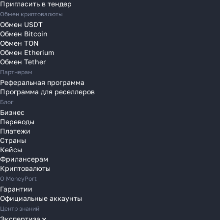
Пригласить в тендер
Переводы в Литву
Обмен криптовалюты
Переводы в Молдавию
Обмен USDT
Переводы в Монако
Обмен Bitcoin
Обмен TON
Переводы в Нидерланды
Обмен Etherium
Переводы в Польшу
Обмен Tether
Партнерам
Переводы в Португалию
Реферальная программа
Переводы в Румынию
Программа для реселлеров
Переводы в Сербию
Блог
Переводы в Словакию
Бизнес
Переводы
Переводы в Словению
Платежи
Переводы в Финляндию
Страны
Кейсы
Переводы в Францию
Фрилансерам
Переводы в Хорватию
Криптовалюты
Переводы в Черногорию
О MoneyPort
Гарантии
Переводы в Чехию
Официальные аккаунты
Переводы в Швейцарию
Центр знаний
Переводы в Эстонию
Экспертиза