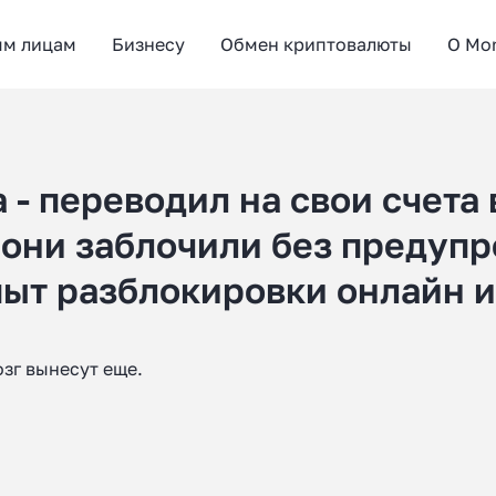
ым лицам
Бизнесу
Обмен криптовалюты
О Mo
 - переводил на свои счета
 они заблочили без предуп
опыт разблокировки онлайн 
озг вынесут еще.