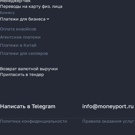
Менеджер-чек
Переводы в Венгрию
Переводы на карту физ. лица
Переводы в Великобританию
Бизнесу
Переводы в Грецию
Платежи для бизнеса
Переводы в Германию
Оплата инвойсов
Переводы в Ирландию
Агентские платежи
Переводы в Испанию
Платежи в Китай
Переводы в Италию
Платежи для селлеров
Переводы на Кипр
Переводы в Латвию
Возврат валютной выручки
Пригласить в тендер
Переводы в Литву
Переводы в Молдавию
Переводы в Монако
Переводы в Нидерланды
Написать в Telegram
info@moneyport.ru
Переводы в Польшу
Переводы в Португалию
Политика конфиденциальности
Правила оказания услуг
Переводы в Румынию
Переводы в Сербию