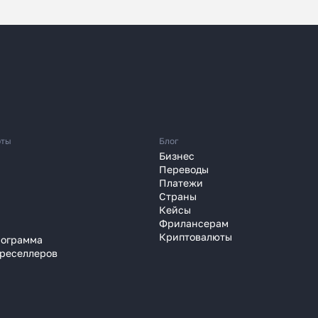
 перевести деньги
юты
Блог
 часа вместо 120
Бизнес
Переводы
Платежи
зали, почему банки уступили
Страны
платёжным агентам
Кейсы
Фрилансерам
 году
Криптовалюты
рограмма
 реселлеров
Узнать