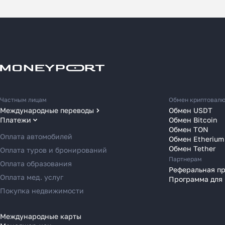
Как
Частным лицам
Обмен криптовал
за 2
Международные переводы
Обмен USDT
Платежи
Обмен Bitcoin
Переводы в США
Обмен TON
Расска
Переводы в ОАЭ
Оплата автомобилей
Обмен Etherium
место 
Переводы в Европу
Обмен Tether
Оплата туров и бронирований
Партнерам
в 2025
Переводы в Азию
Оплата образования
Реферальная п
Переводы в Россию
Оплата мед. услуг
Программа для
Переводы в Австрию
Покупка недвижимости
Переводы в Бельгию
Переводы в Болгарию
Международные карты