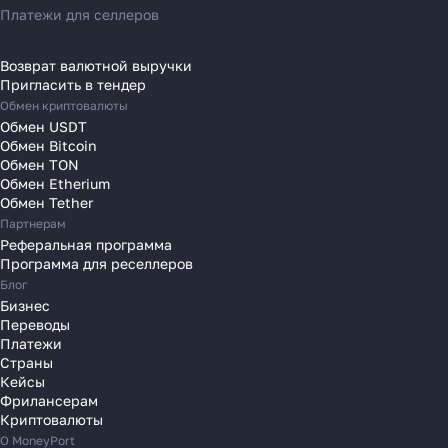
Переводы в Италию
Платежи для селлеров
Переводы на Кипр
Переводы в Латвию
Возврат валютной выручки
Пригласить в тендер
Переводы в Литву
Обмен криптовалюты
Переводы в Молдавию
Обмен USDT
Переводы в Монако
Обмен Bitcoin
Обмен TON
Переводы в Нидерланды
Обмен Etherium
Переводы в Польшу
Обмен Tether
Партнерам
Переводы в Португалию
Реферальная программа
Переводы в Румынию
Программа для реселлеров
Переводы в Сербию
Блог
Переводы в Словакию
Бизнес
Переводы
Переводы в Словению
Платежи
Переводы в Финляндию
Страны
Кейсы
Переводы в Францию
Фрилансерам
Переводы в Хорватию
Криптовалюты
Переводы в Черногорию
О MoneyPort