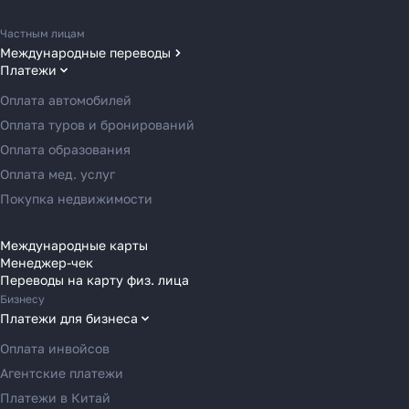
Частным лицам
Международные переводы
Платежи
Переводы в США
Переводы в ОАЭ
Оплата автомобилей
Переводы в Европу
Оплата туров и бронирований
Переводы в Азию
Оплата образования
Переводы в Россию
Оплата мед. услуг
Как перевести деньги
Переводы в Австрию
Покупка недвижимости
за 2 часа вместо 120
Переводы в Бельгию
Переводы в Болгарию
Международные карты
Рассказали, почему банки
Менеджер-чек
Переводы в Венгрию
Переводы на карту физ. лица
уступили место платёжным
Переводы в Великобританию
Бизнесу
агентам в 2025 году
Переводы в Грецию
Платежи для бизнеса
Переводы в Германию
Оплата инвойсов
Переводы в Ирландию
Агентские платежи
Узнать
Переводы в Испанию
Платежи в Китай