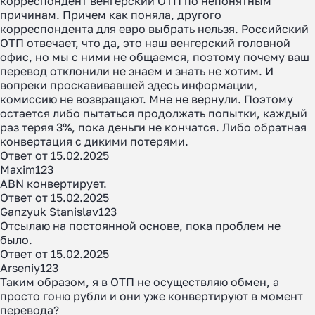
корреспондент венгерский ОТП по непонятным
причинам. Причем как поняла, другого
корреспондента для евро выбрать нельзя. Российский
ОТП отвечает, что да, это наш венгерский головной
офис, но мы с ними не общаемся, поэтому почему ваш
перевод отклонили не знаем и знать не хотим. И
вопреки проскавивавшей здесь информации,
комиссию не возвращают. Мне не вернули. Поэтому
остается либо пытаться продолжать попытки, каждый
раз теряя 3%, пока деньги не кончатся. Либо обратная
конвертация с дикими потерями.
Ответ от 15.02.2025
Maxim123
Как перевести деньги
ABN конвертирует.
Ответ от 15.02.2025
за 2 часа вместо 120
Ganzyuk Stanislav123
Отсылаю на постоянной основе, пока проблем не
Рассказали, почему банки
было.
уступили место платёжным
Ответ от 15.02.2025
Arseniy123
агентам в 2025 году
Таким образом, я в ОТП не осуществляю обмен, а
просто гоню рубли и они уже конвертируют в момент
перевода?