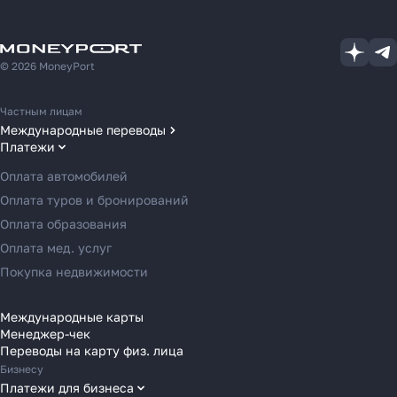
© 2026 MoneyPort
Частным лицам
Международные переводы
Платежи
Переводы в США
Переводы в ОАЭ
Оплата автомобилей
Переводы в Европу
Оплата туров и бронирований
Переводы в Азию
Оплата образования
Переводы в Россию
Оплата мед. услуг
Переводы в Австрию
Покупка недвижимости
Переводы в Бельгию
Переводы в Болгарию
Международные карты
Менеджер-чек
Переводы в Венгрию
Переводы на карту физ. лица
Переводы в Великобританию
Бизнесу
Переводы в Грецию
Платежи для бизнеса