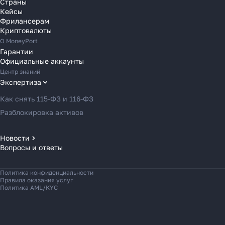
Переводы в Финляндию
Страны
Кейсы
Переводы в Францию
Фрилансерам
Переводы в Хорватию
Криптовалюты
Переводы в Черногорию
О MoneyPort
Гарантии
Переводы в Чехию
Официальные аккаунты
Переводы в Швейцарию
Центр знаний
Переводы в Эстонию
Экспертиза
Переводы в Азербайджан
Как снять 115-ФЗ и 116-ФЗ
Переводы в Армению
Разблокировка активов
Переводы в Грузию
Переводы в Турцию
Новости
Вопросы и ответы
Новости MoneyPort
Переводы в Индию
Новости мира
Переводы в Индонезию
Политика конфиденциальности
Новости рынка
Переводы в Казахстан
Правила оказания услуг
Политика AML/KYC
Переводы в Кыргызстан
Переводы в Малайзию
Переводы на Мальдивы