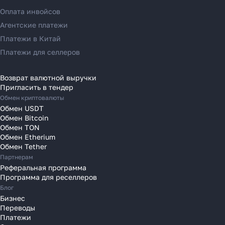
Переводы в Германию
Оплата инвойсов
Переводы в Ирландию
Агентские платежи
Переводы в Испанию
Платежи в Китай
Переводы в Италию
Платежи для селлеров
Переводы на Кипр
Переводы в Латвию
Возврат валютной выручки
Пригласить в тендер
Переводы в Литву
Обмен криптовалюты
Переводы в Молдавию
Обмен USDT
Переводы в Монако
Обмен Bitcoin
Обмен TON
Переводы в Нидерланды
Обмен Etherium
Переводы в Польшу
Обмен Tether
Партнерам
Переводы в Португалию
Реферальная программа
Переводы в Румынию
Программа для реселлеров
Переводы в Сербию
Блог
Переводы в Словакию
Бизнес
Переводы
Переводы в Словению
Платежи