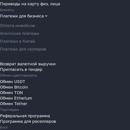
Переводы в Венгрию
Переводы на карту физ. лица
Переводы в Великобританию
Бизнесу
Переводы в Грецию
Платежи для бизнеса
Переводы в Германию
Оплата инвойсов
Переводы в Ирландию
Агентские платежи
Переводы в Испанию
Платежи в Китай
Переводы в Италию
Платежи для селлеров
Переводы на Кипр
Переводы в Латвию
Возврат валютной выручки
Пригласить в тендер
Переводы в Литву
Обмен криптовалюты
Переводы в Молдавию
Обмен USDT
Переводы в Монако
Обмен Bitcoin
Обмен TON
Переводы в Нидерланды
Обмен Etherium
Переводы в Польшу
Обмен Tether
Партнерам
Переводы в Португалию
Реферальная программа
Переводы в Румынию
Программа для реселлеров
Переводы в Сербию
Блог