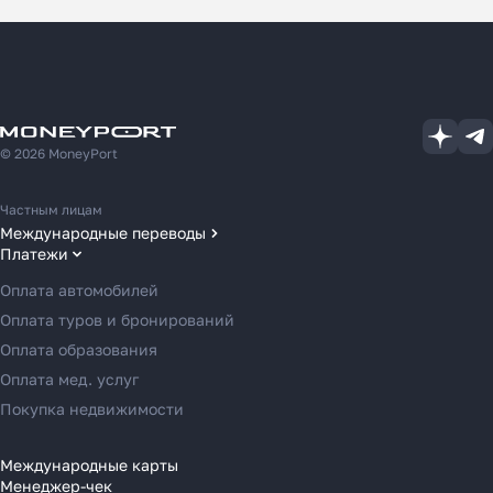
© 2026 MoneyPort
Частным лицам
Международные переводы
Платежи
Переводы в США
Переводы в ОАЭ
Оплата автомобилей
Переводы в Европу
Оплата туров и бронирований
Переводы в Азию
Оплата образования
Переводы в Россию
Оплата мед. услуг
Переводы в Австрию
Покупка недвижимости
Переводы в Бельгию
Переводы в Болгарию
Международные карты
Менеджер-чек