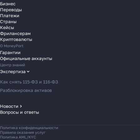
Переводы в Словакию
Бизнес
Переводы
Переводы в Словению
Платежи
Переводы в Финляндию
Страны
Кейсы
Переводы в Францию
Фрилансерам
Переводы в Хорватию
Криптовалюты
Переводы в Черногорию
О MoneyPort
Гарантии
Переводы в Чехию
Официальные аккаунты
Переводы в Швейцарию
Центр знаний
Переводы в Эстонию
Экспертиза
Переводы в Азербайджан
Как снять 115-ФЗ и 116-ФЗ
Переводы в Армению
Разблокировка активов
Переводы в Грузию
Переводы в Турцию
Новости
Вопросы и ответы
Новости MoneyPort
Переводы в Индию
Новости мира
Переводы в Индонезию
Политика конфиденциальности
Новости рынка
Переводы в Казахстан
Правила оказания услуг
Политика AML/KYC
Переводы в Кыргызстан