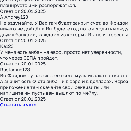
планируете ими распоряжаться.
Ответ от 20.01.2025
A Andrey123
Как перевести деньги
Не вздумайте. У Вас там будет закрыт счет, во Фридом
за 2 часа вместо 120
ничего не дойдёт и Вы будете год потом ходить между
двумя банками, каждому из которых Вы не интересны.
Ответ от 20.01.2025
Рассказали, почему банки
Ka123
уступили место платёжным
У меня есть айбан на евро, просто нет уверенности,
агентам в 2025 году
что через СЕПА пройдет.
Ответ от 20.01.2025
Rustamus123
Во Фридоме у вас скорее всего мультивалютная карта.
Узнать
А значит есть счета айбан и в евро и в долларах. Через
приложение там скачайте свои реквизиты или
напишите им пусть вам вышлют по мейлу.
Ответ от 20.01.2025
Ответить в чате