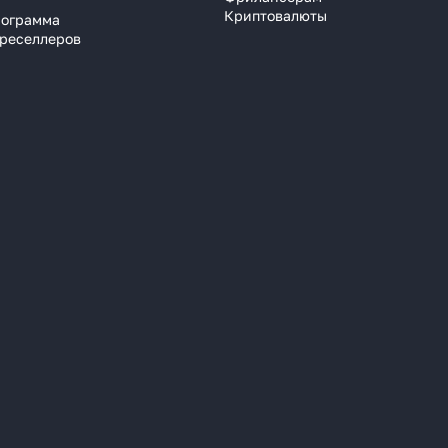
Криптовалюты
рограмма
 реселлеров