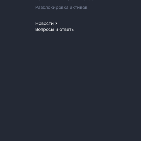
Разблокировка активов
Новости
Вопросы и ответы
Новости MoneyPort
Новости мира
Новости рынка