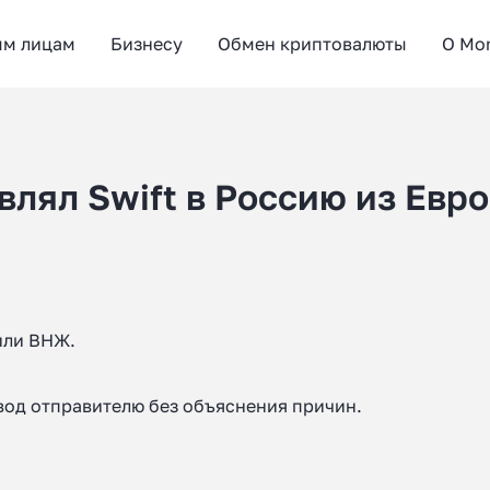
ым лицам
Бизнесу
Обмен криптовалюты
О Mo
авлял Swift в Россию из Евр
или ВНЖ.
евод отправителю без объяснения причин.