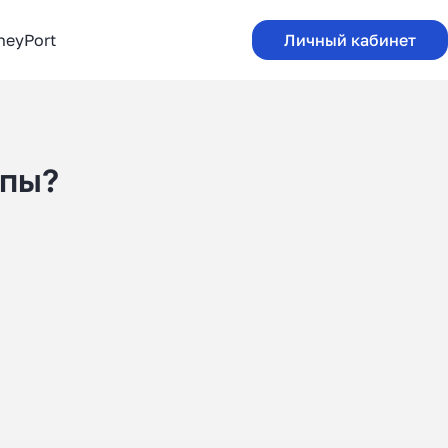
neyPort
Личный кабинет
опы?