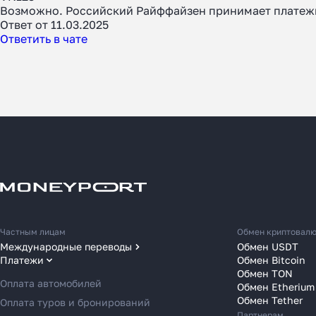
Как
Возможно. Российский Райффайзен принимает платежи 
Ответ от 11.03.2025
за 2
Ответить в чате
Расска
место 
в 2025
Частным лицам
Обмен криптовал
Международные переводы
Обмен USDT
Платежи
Обмен Bitcoin
Переводы в США
Обмен TON
Переводы в ОАЭ
Оплата автомобилей
Обмен Etherium
Переводы в Европу
Обмен Tether
Оплата туров и бронирований
Партнерам