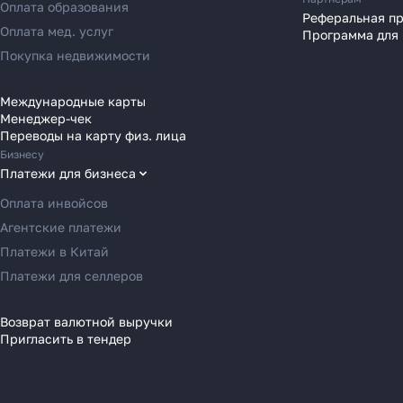
Переводы в Азию
Оплата образования
Реферальная п
Переводы в Россию
Оплата мед. услуг
Программа для
Переводы в Австрию
Покупка недвижимости
Переводы в Бельгию
Переводы в Болгарию
Международные карты
Менеджер-чек
Переводы в Венгрию
Переводы на карту физ. лица
Переводы в Великобританию
Бизнесу
Переводы в Грецию
Платежи для бизнеса
Переводы в Германию
Оплата инвойсов
Переводы в Ирландию
Агентские платежи
Переводы в Испанию
Платежи в Китай
Переводы в Италию
Платежи для селлеров
Переводы на Кипр
Переводы в Латвию
Возврат валютной выручки
Пригласить в тендер
Переводы в Литву
Переводы в Молдавию
Переводы в Монако