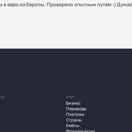
 перевести деньги
в евро из Европы. Проверено опытным путем :) Думаю
 часа вместо 120
зали, почему банки уступили
платёжным агентам
 году
Узнать
юты
Блог
Бизнес
Переводы
Платежи
Страны
Кейсы
Фрилансерам