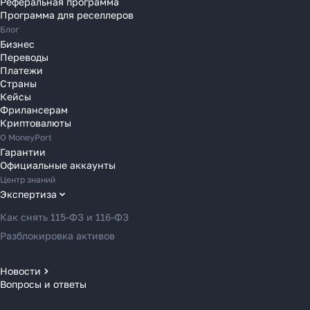
Реферальная программа
Переводы в Румынию
Программа для реселлеров
Переводы в Сербию
Блог
Переводы в Словакию
Бизнес
Переводы
Переводы в Словению
Платежи
Переводы в Финляндию
Страны
Кейсы
Переводы в Францию
Фрилансерам
Переводы в Хорватию
Криптовалюты
Переводы в Черногорию
О MoneyPort
Гарантии
Переводы в Чехию
Официальные аккаунты
Переводы в Швейцарию
Центр знаний
Переводы в Эстонию
Экспертиза
Переводы в Азербайджан
Как снять 115-ФЗ и 116-ФЗ
Переводы в Армению
Разблокировка активов
Переводы в Грузию
Переводы в Турцию
Новости
Вопросы и ответы
Новости MoneyPort
Переводы в Индию
Новости мира
Переводы в Индонезию