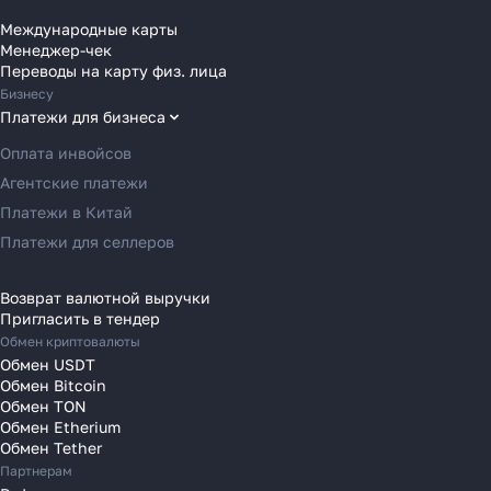
Переводы в Болгарию
Международные карты
Менеджер-чек
Переводы в Венгрию
Переводы на карту физ. лица
Узнать
Переводы в Великобританию
Бизнесу
Переводы в Грецию
Платежи для бизнеса
Переводы в Германию
Оплата инвойсов
Переводы в Ирландию
Агентские платежи
Переводы в Испанию
Платежи в Китай
Переводы в Италию
Платежи для селлеров
Переводы на Кипр
Переводы в Латвию
Возврат валютной выручки
Пригласить в тендер
Переводы в Литву
Обмен криптовалюты
Переводы в Молдавию
Обмен USDT
Переводы в Монако
Обмен Bitcoin
Обмен TON
Переводы в Нидерланды
Обмен Etherium
Переводы в Польшу
Обмен Tether
Партнерам
Переводы в Португалию