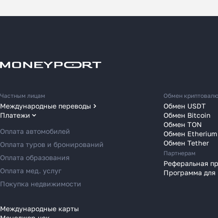
Как
Частным лицам
Обмен криптовал
за 2
Международные переводы
Обмен USDT
Платежи
Обмен Bitcoin
Переводы в США
Обмен TON
Расска
Переводы в ОАЭ
Оплата автомобилей
Обмен Etherium
место 
Переводы в Европу
Обмен Tether
Оплата туров и бронирований
Партнерам
в 2025
Переводы в Азию
Оплата образования
Реферальная п
Переводы в Россию
Оплата мед. услуг
Программа для
Переводы в Австрию
Покупка недвижимости
Переводы в Бельгию
Переводы в Болгарию
Международные карты
Менеджер-чек