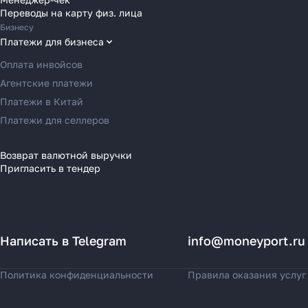
Переводы в Венгрию
Переводы на карту физ. лица
Переводы в Великобританию
Бизнесу
Переводы в Грецию
Платежи для бизнеса
Переводы в Германию
Оплата инвойсов
Переводы в Ирландию
Агентские платежи
Переводы в Испанию
Платежи в Китай
Переводы в Италию
Платежи для селлеров
Переводы на Кипр
Переводы в Латвию
Возврат валютной выручки
Пригласить в тендер
Переводы в Литву
Переводы в Молдавию
Переводы в Монако
Переводы в Нидерланды
Написать в Telegram
info@moneyport.ru
Переводы в Польшу
Переводы в Португалию
Политика конфиденциальности
Правила оказания услуг
Переводы в Румынию
Переводы в Сербию