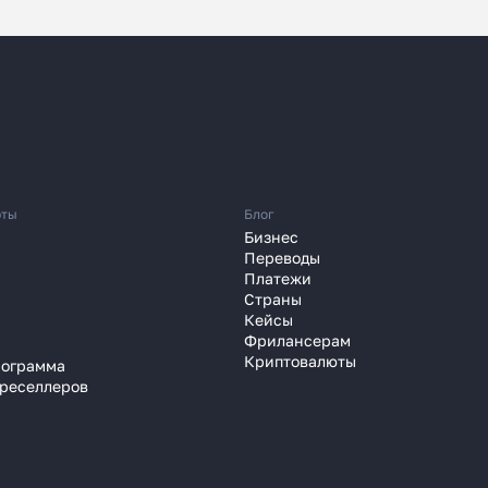
 перевести деньги
юты
Блог
 часа вместо 120
Бизнес
Переводы
Платежи
зали, почему банки уступили
Страны
платёжным агентам
Кейсы
Фрилансерам
 году
Криптовалюты
рограмма
 реселлеров
Узнать