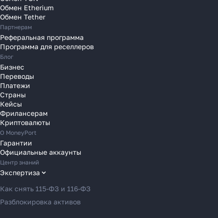
Переводы в Нидерланды
Обмен Etherium
Переводы в Польшу
Обмен Tether
Партнерам
Переводы в Португалию
Реферальная программа
Переводы в Румынию
Программа для реселлеров
Переводы в Сербию
Блог
Переводы в Словакию
Бизнес
Переводы
Переводы в Словению
Платежи
Переводы в Финляндию
Страны
Кейсы
Переводы в Францию
Фрилансерам
Переводы в Хорватию
Криптовалюты
Переводы в Черногорию
О MoneyPort
Гарантии
Переводы в Чехию
Официальные аккаунты
Переводы в Швейцарию
Центр знаний
Переводы в Эстонию
Экспертиза
Переводы в Азербайджан
Как снять 115-ФЗ и 116-ФЗ
Переводы в Армению
Разблокировка активов
Переводы в Грузию