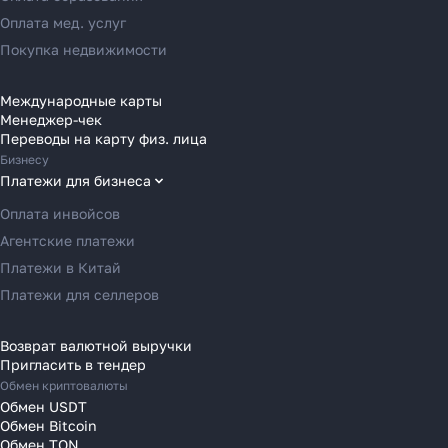
уступили место платёжным
Переводы в Россию
Оплата мед. услуг
агентам в 2025 году
Переводы в Австрию
Покупка недвижимости
Переводы в Бельгию
Переводы в Болгарию
Международные карты
Узнать
Менеджер-чек
Переводы в Венгрию
Переводы на карту физ. лица
Переводы в Великобританию
Бизнесу
Переводы в Грецию
Платежи для бизнеса
Переводы в Германию
Оплата инвойсов
Переводы в Ирландию
Агентские платежи
Переводы в Испанию
Платежи в Китай
Переводы в Италию
Платежи для селлеров
Переводы на Кипр
Переводы в Латвию
Возврат валютной выручки
Пригласить в тендер
Переводы в Литву
Обмен криптовалюты
Переводы в Молдавию
Обмен USDT
Переводы в Монако
Обмен Bitcoin
Обмен TON