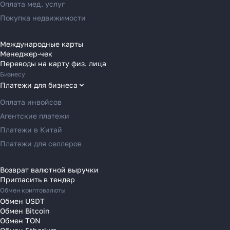
Переводы в Россию
Оплата мед. услуг
Переводы в Австрию
Покупка недвижимости
Переводы в Бельгию
Переводы в Болгарию
Международные карты
Менеджер-чек
Переводы в Венгрию
Как перевести деньги
Переводы на карту физ. лица
Переводы в Великобританию
Бизнесу
за 2 часа вместо 120
Переводы в Грецию
Платежи для бизнеса
Переводы в Германию
Рассказали, почему банки
Оплата инвойсов
Переводы в Ирландию
уступили место платёжным
Агентские платежи
агентам в 2025 году
Переводы в Испанию
Платежи в Китай
Переводы в Италию
Платежи для селлеров
Переводы на Кипр
Узнать
Переводы в Латвию
Возврат валютной выручки
Пригласить в тендер
Переводы в Литву
Обмен криптовалюты
Переводы в Молдавию
Обмен USDT
Переводы в Монако
Обмен Bitcoin
Обмен TON
Переводы в Нидерланды