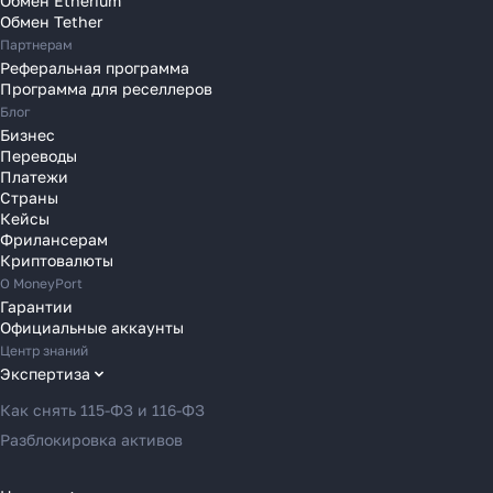
Обмен Etherium
Переводы в Польшу
Обмен Tether
Партнерам
Переводы в Португалию
Реферальная программа
Переводы в Румынию
Программа для реселлеров
Переводы в Сербию
Блог
Переводы в Словакию
Бизнес
Переводы
Переводы в Словению
Платежи
Переводы в Финляндию
Страны
Кейсы
Переводы в Францию
Фрилансерам
Переводы в Хорватию
Криптовалюты
Переводы в Черногорию
О MoneyPort
Гарантии
Переводы в Чехию
Официальные аккаунты
Переводы в Швейцарию
Центр знаний
Переводы в Эстонию
Экспертиза
Переводы в Азербайджан
Как снять 115-ФЗ и 116-ФЗ
Переводы в Армению
Разблокировка активов
Переводы в Грузию
Переводы в Турцию