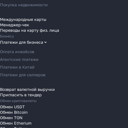
Переводы в Австрию
Покупка недвижимости
Переводы в Бельгию
Переводы в Болгарию
Международные карты
Менеджер-чек
Переводы в Венгрию
Переводы на карту физ. лица
Как перевести деньги
Переводы в Великобританию
Бизнесу
за 2 часа вместо 120
Переводы в Грецию
Платежи для бизнеса
Переводы в Германию
Оплата инвойсов
Рассказали, почему банки
Переводы в Ирландию
Агентские платежи
уступили место платёжным
Переводы в Испанию
Платежи в Китай
агентам в 2025 году
Переводы в Италию
Платежи для селлеров
Переводы на Кипр
Переводы в Латвию
Возврат валютной выручки
Узнать
Пригласить в тендер
Переводы в Литву
Обмен криптовалюты
Переводы в Молдавию
Обмен USDT
Переводы в Монако
Обмен Bitcoin
Обмен TON
Переводы в Нидерланды
Обмен Etherium
Переводы в Польшу