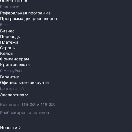
Обмен Tether
Партнерам
Переводы в Португалию
Реферальная программа
Переводы в Румынию
Программа для реселлеров
Переводы в Сербию
Блог
Переводы в Словакию
Бизнес
Переводы
Переводы в Словению
Платежи
Переводы в Финляндию
Страны
Кейсы
Переводы в Францию
Фрилансерам
Переводы в Хорватию
Криптовалюты
Переводы в Черногорию
О MoneyPort
Гарантии
Переводы в Чехию
Официальные аккаунты
Переводы в Швейцарию
Центр знаний
Переводы в Эстонию
Экспертиза
Переводы в Азербайджан
Как снять 115-ФЗ и 116-ФЗ
Переводы в Армению
Разблокировка активов
Переводы в Грузию
Переводы в Турцию
Новости