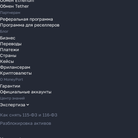
Обмен Etherium
Переводы в Польшу
Обмен Tether
Партнерам
Переводы в Португалию
Реферальная программа
Переводы в Румынию
Программа для реселлеров
Переводы в Сербию
Блог
Переводы в Словакию
Бизнес
Переводы
Переводы в Словению
Платежи
Переводы в Финляндию
Страны
Кейсы
Переводы в Францию
Фрилансерам
Переводы в Хорватию
Криптовалюты
Переводы в Черногорию
О MoneyPort
Гарантии
Переводы в Чехию
Официальные аккаунты
Переводы в Швейцарию
Центр знаний
Переводы в Эстонию
Экспертиза
Переводы в Азербайджан
Как снять 115-ФЗ и 116-ФЗ
Переводы в Армению
Разблокировка активов
Переводы в Грузию
Переводы в Турцию