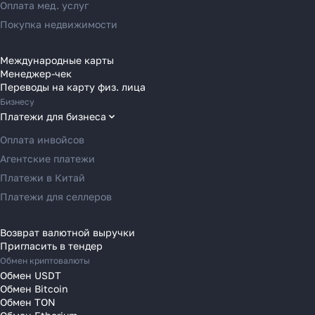
Переводы в Россию
Оплата мед. услуг
Переводы в Австрию
Покупка недвижимости
Переводы в Бельгию
Переводы в Болгарию
Международные карты
Менеджер-чек
Переводы в Венгрию
Как перевести деньги
Переводы на карту физ. лица
Переводы в Великобританию
Бизнесу
за 2 часа вместо 120
Переводы в Грецию
Платежи для бизнеса
Переводы в Германию
Рассказали, почему банки
Оплата инвойсов
Переводы в Ирландию
уступили место платёжным
Агентские платежи
агентам в 2025 году
Переводы в Испанию
Платежи в Китай
Переводы в Италию
Платежи для селлеров
Переводы на Кипр
Узнать
Переводы в Латвию
Возврат валютной выручки
Пригласить в тендер
Переводы в Литву
Обмен криптовалюты
Переводы в Молдавию
Обмен USDT
Переводы в Монако
Обмен Bitcoin
Обмен TON
Переводы в Нидерланды