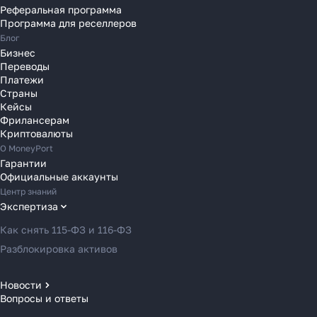
Реферальная программа
Переводы в Румынию
Программа для реселлеров
Переводы в Сербию
Блог
Переводы в Словакию
Бизнес
Переводы
Переводы в Словению
Платежи
Переводы в Финляндию
Страны
Кейсы
Переводы в Францию
Фрилансерам
Переводы в Хорватию
Криптовалюты
Переводы в Черногорию
О MoneyPort
Гарантии
Переводы в Чехию
Официальные аккаунты
Переводы в Швейцарию
Центр знаний
Переводы в Эстонию
Экспертиза
Переводы в Азербайджан
Как снять 115-ФЗ и 116-ФЗ
Переводы в Армению
Разблокировка активов
Переводы в Грузию
Переводы в Турцию
Новости
Вопросы и ответы
Новости MoneyPort
Переводы в Индию