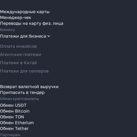
Переводы в Бельгию
Переводы в Болгарию
Международные карты
Менеджер-чек
Переводы в Венгрию
Переводы на карту физ. лица
Переводы в Великобританию
Бизнесу
Переводы в Грецию
Платежи для бизнеса
Переводы в Германию
Оплата инвойсов
Переводы в Ирландию
Агентские платежи
Переводы в Испанию
Платежи в Китай
Переводы в Италию
Платежи для селлеров
Переводы на Кипр
Переводы в Латвию
Возврат валютной выручки
Пригласить в тендер
Переводы в Литву
Обмен криптовалюты
Переводы в Молдавию
Обмен USDT
Переводы в Монако
Обмен Bitcoin
Обмен TON
Переводы в Нидерланды
Обмен Etherium
Переводы в Польшу
Обмен Tether
Партнерам
Переводы в Португалию