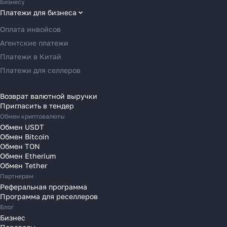
Бизнесу
Переводы в Грецию
Платежи для бизнеса
Как перевести деньги
Переводы в Германию
Оплата инвойсов
за 2 часа вместо 120
Переводы в Ирландию
Агентские платежи
Переводы в Испанию
Платежи в Китай
Рассказали, почему банки
Переводы в Италию
Платежи для селлеров
уступили место платёжным
Переводы на Кипр
агентам в 2025 году
Переводы в Латвию
Возврат валютной выручки
Пригласить в тендер
Переводы в Литву
Обмен криптовалюты
Переводы в Молдавию
Обмен USDT
Узнать
Переводы в Монако
Обмен Bitcoin
Обмен TON
Переводы в Нидерланды
Обмен Etherium
Переводы в Польшу
Обмен Tether
Партнерам
Переводы в Португалию
Реферальная программа
Переводы в Румынию
Программа для реселлеров
Переводы в Сербию
Блог
Переводы в Словакию
Бизнес