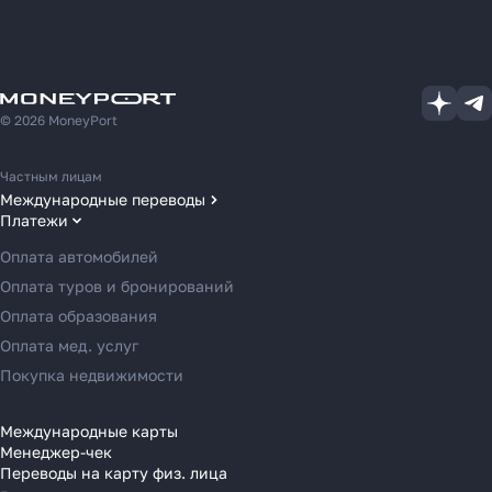
© 2026 MoneyPort
Частным лицам
Международные переводы
Платежи
Переводы в США
Переводы в ОАЭ
Оплата автомобилей
Переводы в Европу
Оплата туров и бронирований
Переводы в Азию
Оплата образования
Переводы в Россию
Оплата мед. услуг
Переводы в Австрию
Покупка недвижимости
Переводы в Бельгию
Переводы в Болгарию
Международные карты
Менеджер-чек
Переводы в Венгрию
Переводы на карту физ. лица
Переводы в Великобританию