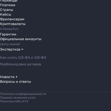
Переводы
Переводы в Словению
Платежи
Переводы в Финляндию
Страны
Кейсы
Переводы в Францию
Фрилансерам
Переводы в Хорватию
Криптовалюты
Переводы в Черногорию
О MoneyPort
Гарантии
Переводы в Чехию
Официальные аккаунты
Переводы в Швейцарию
Центр знаний
Переводы в Эстонию
Экспертиза
Переводы в Азербайджан
Как снять 115-ФЗ и 116-ФЗ
Переводы в Армению
Разблокировка активов
Переводы в Грузию
Переводы в Турцию
Новости
Вопросы и ответы
Новости MoneyPort
Переводы в Индию
Новости мира
Переводы в Индонезию
Политика конфиденциальности
Новости рынка
Переводы в Казахстан
Правила оказания услуг
Политика AML/KYC
Переводы в Кыргызстан
Переводы в Малайзию