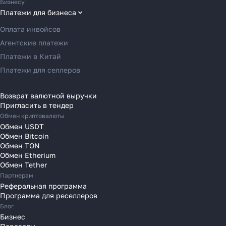
Бизнесу
Переводы в Грецию
Платежи для бизнеса
Как перевести деньги
Переводы в Германию
Оплата инвойсов
за 2 часа вместо 120
Переводы в Ирландию
Агентские платежи
Переводы в Испанию
Платежи в Китай
Рассказали, почему банки
Переводы в Италию
Платежи для селлеров
уступили место платёжным
Переводы на Кипр
агентам в 2025 году
Переводы в Латвию
Возврат валютной выручки
Пригласить в тендер
Переводы в Литву
Обмен криптовалюты
Переводы в Молдавию
Обмен USDT
Узнать
Переводы в Монако
Обмен Bitcoin
Обмен TON
Переводы в Нидерланды
Обмен Etherium
Переводы в Польшу
Обмен Tether
Партнерам
Переводы в Португалию
Реферальная программа
Переводы в Румынию
Программа для реселлеров
Переводы в Сербию
Блог
Переводы в Словакию
Бизнес