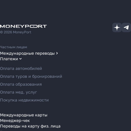
© 2026 MoneyPort
Частным лицам
Международные переводы
Платежи
Переводы в США
Переводы в ОАЭ
Оплата автомобилей
Переводы в Европу
Оплата туров и бронирований
Переводы в Азию
Оплата образования
Переводы в Россию
Оплата мед. услуг
Переводы в Австрию
Покупка недвижимости
Переводы в Бельгию
Переводы в Болгарию
Международные карты
Менеджер-чек
Переводы в Венгрию
Переводы на карту физ. лица
Переводы в Великобританию