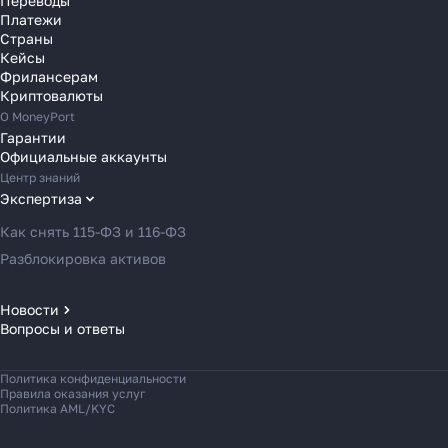
Переводы
Переводы в Словению
Платежи
Переводы в Финляндию
Страны
Кейсы
Переводы в Францию
Фрилансерам
Переводы в Хорватию
Криптовалюты
Переводы в Черногорию
О MoneyPort
Гарантии
Переводы в Чехию
Официальные аккаунты
Переводы в Швейцарию
Центр знаний
Переводы в Эстонию
Экспертиза
Переводы в Азербайджан
Как снять 115-ФЗ и 116-ФЗ
Переводы в Армению
Разблокировка активов
Переводы в Грузию
Переводы в Турцию
Новости
Вопросы и ответы
Новости MoneyPort
Переводы в Индию
Новости мира
Переводы в Индонезию
Политика конфиденциальности
Новости рынка
Переводы в Казахстан
Правила оказания услуг
Политика AML/KYC
Переводы в Кыргызстан
Переводы в Малайзию