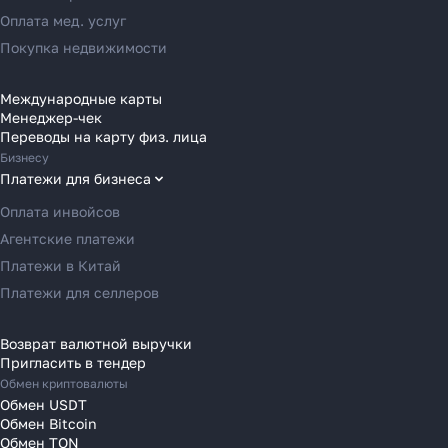
уступили место платёжным
Переводы в Россию
Оплата мед. услуг
агентам в 2025 году
Переводы в Австрию
Покупка недвижимости
Переводы в Бельгию
Переводы в Болгарию
Международные карты
Узнать
Менеджер-чек
Переводы в Венгрию
Переводы на карту физ. лица
Переводы в Великобританию
Бизнесу
Переводы в Грецию
Платежи для бизнеса
Переводы в Германию
Оплата инвойсов
Переводы в Ирландию
Агентские платежи
Переводы в Испанию
Платежи в Китай
Переводы в Италию
Платежи для селлеров
Переводы на Кипр
Переводы в Латвию
Возврат валютной выручки
Пригласить в тендер
Переводы в Литву
Обмен криптовалюты
Переводы в Молдавию
Обмен USDT
Переводы в Монако
Обмен Bitcoin
Обмен TON