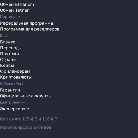
Переводы в Нидерланды
Обмен Etherium
Переводы в Польшу
Обмен Tether
Партнерам
Переводы в Португалию
Реферальная программа
Переводы в Румынию
Программа для реселлеров
Переводы в Сербию
Блог
Переводы в Словакию
Бизнес
Переводы
Переводы в Словению
Платежи
Переводы в Финляндию
Страны
Кейсы
Переводы в Францию
Фрилансерам
Переводы в Хорватию
Криптовалюты
Переводы в Черногорию
О MoneyPort
Гарантии
Переводы в Чехию
Официальные аккаунты
Переводы в Швейцарию
Центр знаний
Переводы в Эстонию
Экспертиза
Переводы в Азербайджан
Как снять 115-ФЗ и 116-ФЗ
Переводы в Армению
Разблокировка активов
Переводы в Грузию