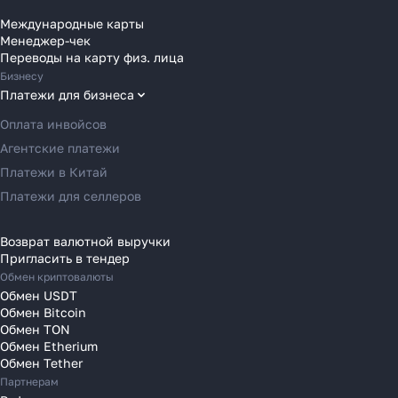
Переводы в Болгарию
Международные карты
Менеджер-чек
Переводы в Венгрию
Переводы на карту физ. лица
Переводы в Великобританию
Бизнесу
Как перевести деньги
Переводы в Грецию
Платежи для бизнеса
за 2 часа вместо 120
Переводы в Германию
Оплата инвойсов
Переводы в Ирландию
Рассказали, почему банки
Агентские платежи
Переводы в Испанию
уступили место платёжным
Платежи в Китай
агентам в 2025 году
Переводы в Италию
Платежи для селлеров
Переводы на Кипр
Переводы в Латвию
Возврат валютной выручки
Пригласить в тендер
Узнать
Переводы в Литву
Обмен криптовалюты
Переводы в Молдавию
Обмен USDT
Переводы в Монако
Обмен Bitcoin
Обмен TON
Переводы в Нидерланды
Обмен Etherium
Переводы в Польшу
Обмен Tether
Партнерам
Переводы в Португалию