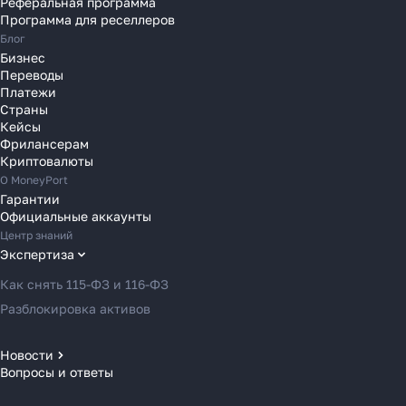
Реферальная программа
Переводы в Румынию
Программа для реселлеров
Переводы в Сербию
Блог
Переводы в Словакию
Бизнес
Переводы
Переводы в Словению
Платежи
Переводы в Финляндию
Страны
Кейсы
Переводы в Францию
Фрилансерам
Переводы в Хорватию
Криптовалюты
Переводы в Черногорию
О MoneyPort
Гарантии
Переводы в Чехию
Официальные аккаунты
Переводы в Швейцарию
Центр знаний
Переводы в Эстонию
Экспертиза
Переводы в Азербайджан
Как снять 115-ФЗ и 116-ФЗ
Переводы в Армению
Разблокировка активов
Переводы в Грузию
Переводы в Турцию
Новости
Вопросы и ответы
Новости MoneyPort
Переводы в Индию
Новости мира
Переводы в Индонезию