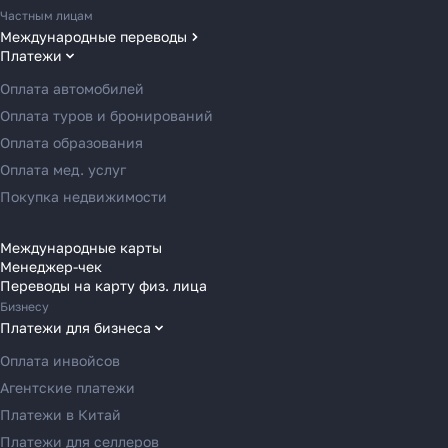
Частным лицам
Международные переводы
Платежи
Переводы в США
Переводы в ОАЭ
Оплата автомобилей
Переводы в Европу
Оплата туров и бронирований
Переводы в Азию
Оплата образования
Переводы в Россию
Оплата мед. услуг
Переводы в Австрию
Покупка недвижимости
Как перевести деньги
Переводы в Бельгию
за 2 часа вместо 120
Переводы в Болгарию
Международные карты
Менеджер-чек
Переводы в Венгрию
Рассказали, почему банки
Переводы на карту физ. лица
Переводы в Великобританию
уступили место платёжным
Бизнесу
агентам в 2025 году
Переводы в Грецию
Платежи для бизнеса
Переводы в Германию
Оплата инвойсов
Переводы в Ирландию
Агентские платежи
Узнать
Переводы в Испанию
Платежи в Китай
Переводы в Италию
Платежи для селлеров