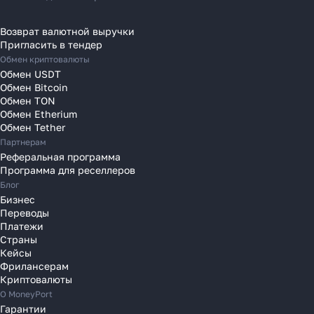
Переводы на Кипр
Переводы в Латвию
Возврат валютной выручки
Пригласить в тендер
Переводы в Литву
Обмен криптовалюты
Переводы в Молдавию
Обмен USDT
Переводы в Монако
Обмен Bitcoin
Обмен TON
Переводы в Нидерланды
Обмен Etherium
Переводы в Польшу
Обмен Tether
Партнерам
Переводы в Португалию
Реферальная программа
Переводы в Румынию
Программа для реселлеров
Переводы в Сербию
Блог
Переводы в Словакию
Бизнес
Переводы
Переводы в Словению
Платежи
Переводы в Финляндию
Страны
Кейсы
Переводы в Францию
Фрилансерам
Переводы в Хорватию
Криптовалюты
Переводы в Черногорию
О MoneyPort
Гарантии
Переводы в Чехию