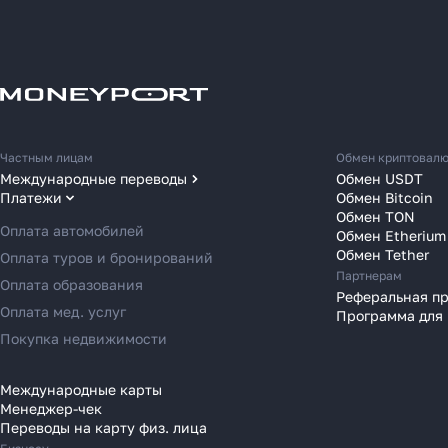
Как
Частным лицам
Обмен криптовал
Международные переводы
Обмен USDT
за 2
Платежи
Обмен Bitcoin
Переводы в США
Обмен TON
Переводы в ОАЭ
Оплата автомобилей
Обмен Etherium
Расска
Переводы в Европу
Обмен Tether
Оплата туров и бронирований
место 
Партнерам
Переводы в Азию
Оплата образования
Реферальная п
в 2025
Переводы в Россию
Оплата мед. услуг
Программа для
Переводы в Австрию
Покупка недвижимости
Переводы в Бельгию
Переводы в Болгарию
Международные карты
Менеджер-чек
Переводы в Венгрию
Переводы на карту физ. лица
Переводы в Великобританию