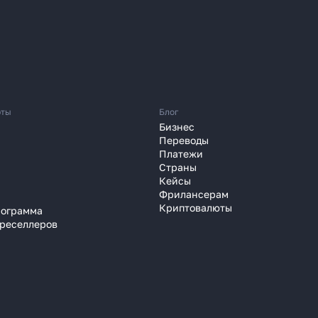
 перевести деньги
юты
Блог
Бизнес
 часа вместо 120
Переводы
Платежи
Страны
зали, почему банки уступили
Кейсы
платёжным агентам
Фрилансерам
Криптовалюты
рограмма
 году
 реселлеров
Узнать