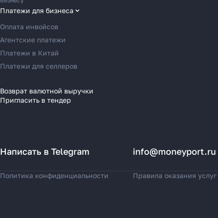
Бизнесу
Переводы в Грецию
Платежи для бизнеса
Переводы в Германию
Оплата инвойсов
Переводы в Ирландию
Агентские платежи
Переводы в Испанию
Платежи в Китай
Переводы в Италию
Платежи для селлеров
Переводы на Кипр
Переводы в Латвию
Возврат валютной выручки
Пригласить в тендер
Переводы в Литву
Переводы в Молдавию
Переводы в Монако
Переводы в Нидерланды
Написать в Telegram
info@moneyport.ru
Переводы в Польшу
Переводы в Португалию
Политика конфиденциальности
Правила оказания услуг
Переводы в Румынию
Переводы в Сербию
Переводы в Словакию