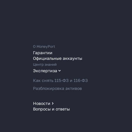
О MoneyPort
Гарантии
Официальные аккаунты
Центр знаний
Экспертиза
Как снять 115-ФЗ и 116-ФЗ
Разблокировка активов
Новости
Вопросы и ответы
Новости MoneyPort
Новости мира
Новости рынка