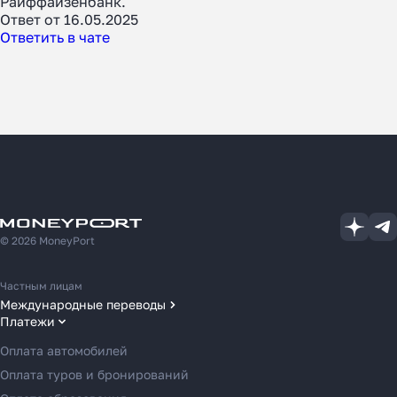
Райффайзенбанк.
Ответ от 16.05.2025
Ответить в чате
© 2026 MoneyPort
Частным лицам
Международные переводы
Платежи
Переводы в США
Переводы в ОАЭ
Оплата автомобилей
Переводы в Европу
Оплата туров и бронирований
Переводы в Азию