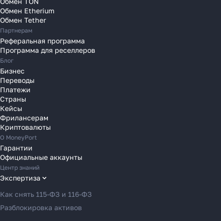
Обмен TON
Переводы в Нидерланды
Обмен Etherium
Переводы в Польшу
Обмен Tether
Партнерам
Переводы в Португалию
Реферальная программа
Переводы в Румынию
Программа для реселлеров
Переводы в Сербию
Блог
Переводы в Словакию
Бизнес
Переводы
Переводы в Словению
Платежи
Переводы в Финляндию
Страны
Кейсы
Переводы в Францию
Фрилансерам
Переводы в Хорватию
Криптовалюты
Переводы в Черногорию
О MoneyPort
Гарантии
Переводы в Чехию
Официальные аккаунты
Переводы в Швейцарию
Центр знаний
Переводы в Эстонию
Экспертиза
Переводы в Азербайджан
Как снять 115-ФЗ и 116-ФЗ
Переводы в Армению
Разблокировка активов
Переводы в Грузию