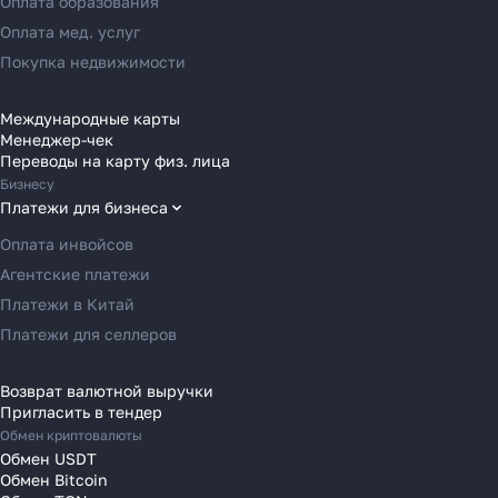
Оплата образования
Переводы в Россию
Оплата мед. услуг
Переводы в Австрию
Покупка недвижимости
Переводы в Бельгию
Переводы в Болгарию
Международные карты
Менеджер-чек
Как перевести деньги
Переводы в Венгрию
Переводы на карту физ. лица
за 2 часа вместо 120
Переводы в Великобританию
Бизнесу
Переводы в Грецию
Платежи для бизнеса
Рассказали, почему банки
Переводы в Германию
Оплата инвойсов
уступили место платёжным
Переводы в Ирландию
Агентские платежи
агентам в 2025 году
Переводы в Испанию
Платежи в Китай
Переводы в Италию
Платежи для селлеров
Переводы на Кипр
Узнать
Переводы в Латвию
Возврат валютной выручки
Пригласить в тендер
Переводы в Литву
Обмен криптовалюты
Переводы в Молдавию
Обмен USDT
Переводы в Монако
Обмен Bitcoin