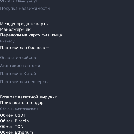
Оплата мед. услуг
агентам в 2025 году
Переводы в Австрию
Покупка недвижимости
Переводы в Бельгию
Переводы в Болгарию
Международные карты
Узнать
Менеджер-чек
Переводы в Венгрию
Переводы на карту физ. лица
Переводы в Великобританию
Бизнесу
Переводы в Грецию
Платежи для бизнеса
Переводы в Германию
Оплата инвойсов
Переводы в Ирландию
Агентские платежи
Переводы в Испанию
Платежи в Китай
Переводы в Италию
Платежи для селлеров
Переводы на Кипр
Переводы в Латвию
Возврат валютной выручки
Пригласить в тендер
Переводы в Литву
Обмен криптовалюты
Переводы в Молдавию
Обмен USDT
Переводы в Монако
Обмен Bitcoin
Обмен TON
Переводы в Нидерланды
Обмен Etherium