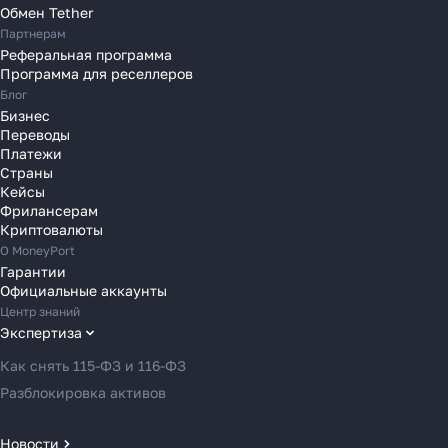
Переводы в Польшу
Обмен Tether
Партнерам
Переводы в Португалию
Реферальная программа
Переводы в Румынию
Программа для реселлеров
Переводы в Сербию
Блог
Переводы в Словакию
Бизнес
Переводы
Переводы в Словению
Платежи
Переводы в Финляндию
Страны
Кейсы
Переводы в Францию
Фрилансерам
Переводы в Хорватию
Криптовалюты
Переводы в Черногорию
О MoneyPort
Гарантии
Переводы в Чехию
Официальные аккаунты
Переводы в Швейцарию
Центр знаний
Переводы в Эстонию
Экспертиза
Переводы в Азербайджан
Как снять 115-ФЗ и 116-ФЗ
Переводы в Армению
Разблокировка активов
Переводы в Грузию
Переводы в Турцию
Новости