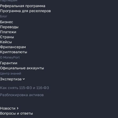
Партнерам
Переводы в Португалию
Реферальная программа
Переводы в Румынию
Программа для реселлеров
Переводы в Сербию
Блог
Переводы в Словакию
Бизнес
Переводы
Переводы в Словению
Платежи
Переводы в Финляндию
Страны
Кейсы
Переводы в Францию
Фрилансерам
Переводы в Хорватию
Криптовалюты
Переводы в Черногорию
О MoneyPort
Гарантии
Переводы в Чехию
Официальные аккаунты
Переводы в Швейцарию
Центр знаний
Переводы в Эстонию
Экспертиза
Переводы в Азербайджан
Как снять 115-ФЗ и 116-ФЗ
Переводы в Армению
Разблокировка активов
Переводы в Грузию
Переводы в Турцию
Новости
Вопросы и ответы
Новости MoneyPort
Переводы в Индию