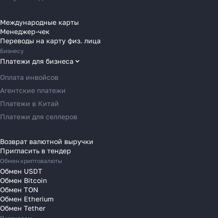
Переводы в Бельгию
Переводы в Болгарию
Международные карты
Менеджер-чек
Переводы в Венгрию
Переводы на карту физ. лица
Как перевести деньги
Переводы в Великобританию
Бизнесу
Переводы в Грецию
Платежи для бизнеса
за 2 часа вместо 120
Переводы в Германию
Оплата инвойсов
Рассказали, почему банки
Переводы в Ирландию
Агентские платежи
уступили место платёжным
Переводы в Испанию
Платежи в Китай
агентам в 2025 году
Переводы в Италию
Платежи для селлеров
Переводы на Кипр
Переводы в Латвию
Возврат валютной выручки
Узнать
Пригласить в тендер
Переводы в Литву
Обмен криптовалюты
Переводы в Молдавию
Обмен USDT
Переводы в Монако
Обмен Bitcoin
Обмен TON
Переводы в Нидерланды
Обмен Etherium
Переводы в Польшу
Обмен Tether