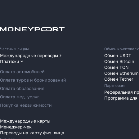
Как
Частным лицам
Обмен криптовал
Международные переводы
Обмен USDT
за 2
Платежи
Обмен Bitcoin
Переводы в США
Обмен TON
Переводы в ОАЭ
Оплата автомобилей
Обмен Etherium
Расска
Переводы в Европу
Обмен Tether
Оплата туров и бронирований
место 
Партнерам
Переводы в Азию
Оплата образования
Реферальная п
в 2025
Переводы в Россию
Оплата мед. услуг
Программа для
Переводы в Австрию
Покупка недвижимости
Переводы в Бельгию
Переводы в Болгарию
Международные карты
Менеджер-чек
Переводы в Венгрию
Переводы на карту физ. лица
Переводы в Великобританию