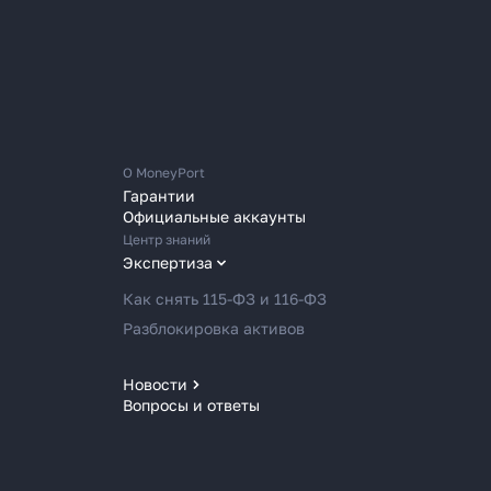
О MoneyPort
Гарантии
Официальные аккаунты
Центр знаний
Экспертиза
Как снять 115-ФЗ и 116-ФЗ
Разблокировка активов
Новости
Вопросы и ответы
Новости MoneyPort
Новости мира
Новости рынка