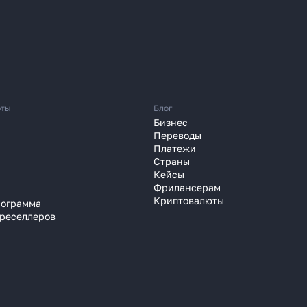
 перевести деньги
юты
Блог
Бизнес
 часа вместо 120
Переводы
Платежи
Страны
зали, почему банки уступили
Кейсы
платёжным агентам
Фрилансерам
Криптовалюты
рограмма
 году
 реселлеров
Узнать