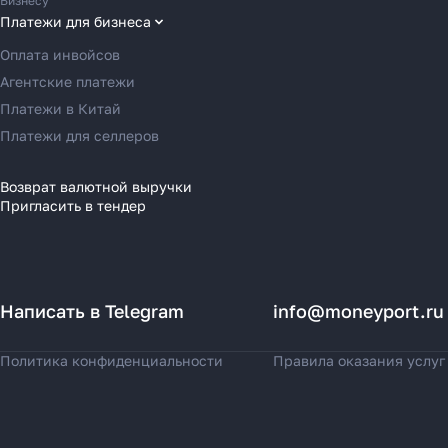
Бизнесу
Переводы в Грецию
Платежи для бизнеса
Переводы в Германию
Оплата инвойсов
Переводы в Ирландию
Агентские платежи
Переводы в Испанию
Платежи в Китай
Переводы в Италию
Платежи для селлеров
Переводы на Кипр
Переводы в Латвию
Возврат валютной выручки
Пригласить в тендер
Переводы в Литву
Переводы в Молдавию
Переводы в Монако
Переводы в Нидерланды
Написать в Telegram
info@moneyport.ru
Переводы в Польшу
Переводы в Португалию
Политика конфиденциальности
Правила оказания услуг
Переводы в Румынию
Переводы в Сербию
Переводы в Словакию