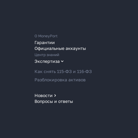
О MoneyPort
Гарантии
Официальные аккаунты
Центр знаний
Экспертиза
Как снять 115-ФЗ и 116-ФЗ
Разблокировка активов
Новости
Вопросы и ответы
Новости MoneyPort
Новости мира
Новости рынка