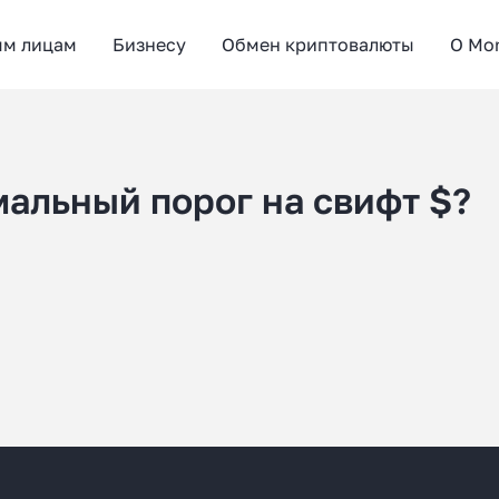
ым лицам
Бизнесу
Обмен криптовалюты
О Mo
мальный порог на свифт $?