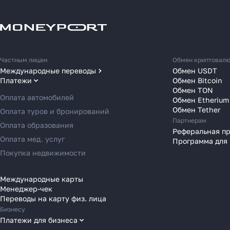
Частным лицам
Обмен криптовал
Как
Международные переводы
Обмен USDT
Платежи
Обмен Bitcoin
Переводы в США
за 2
Обмен TON
Переводы в ОАЭ
Оплата автомобилей
Обмен Etherium
Переводы в Европу
Обмен Tether
Оплата туров и бронирований
Расска
Партнерам
Переводы в Азию
Оплата образования
место 
Реферальная п
Переводы в Россию
Оплата мед. услуг
Программа для
в 2025
Переводы в Австрию
Покупка недвижимости
Переводы в Бельгию
Переводы в Болгарию
Международные карты
Менеджер-чек
Переводы в Венгрию
Переводы на карту физ. лица
Переводы в Великобританию
Бизнесу
Переводы в Грецию
Платежи для бизнеса