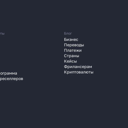
юты
Блог
 перевести деньги
Бизнес
Переводы
 часа вместо 120
Платежи
Страны
Кейсы
зали, почему банки уступили
Фрилансерам
платёжным агентам
Криптовалюты
рограмма
 реселлеров
 году
Узнать