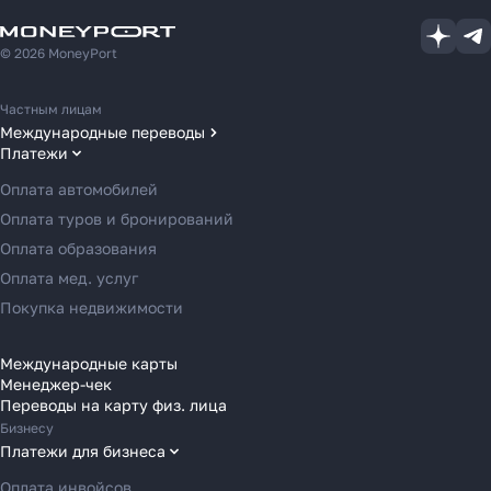
© 2026 MoneyPort
Частным лицам
Международные переводы
Платежи
Переводы в США
Переводы в ОАЭ
Оплата автомобилей
Переводы в Европу
Оплата туров и бронирований
Переводы в Азию
Оплата образования
Как перевести деньги
Переводы в Россию
Оплата мед. услуг
за 2 часа вместо 120
Переводы в Австрию
Покупка недвижимости
Переводы в Бельгию
Рассказали, почему банки
Переводы в Болгарию
Международные карты
уступили место платёжным
Менеджер-чек
Переводы в Венгрию
агентам в 2025 году
Переводы на карту физ. лица
Переводы в Великобританию
Бизнесу
Переводы в Грецию
Платежи для бизнеса
Переводы в Германию
Оплата инвойсов