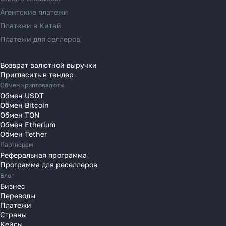
Узнать
Переводы в Ирландию
Агентские платежи
Переводы в Испанию
Платежи в Китай
Переводы в Италию
Платежи для селлеров
Переводы на Кипр
Переводы в Латвию
Возврат валютной выручки
Пригласить в тендер
Переводы в Литву
Обмен криптовалюты
Переводы в Молдавию
Обмен USDT
Переводы в Монако
Обмен Bitcoin
Обмен TON
Переводы в Нидерланды
Обмен Etherium
Переводы в Польшу
Обмен Tether
Партнерам
Переводы в Португалию
Реферальная программа
Переводы в Румынию
Программа для реселлеров
Переводы в Сербию
Блог
Переводы в Словакию
Бизнес
Переводы
Переводы в Словению
Платежи
Переводы в Финляндию
Страны
Кейсы