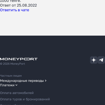
1000 тенге.
Ответ от 25.08.2022
Ответить в чате
© 2026 MoneyPort
Частным лицам
Международные переводы
Платежи
Переводы в США
Переводы в ОАЭ
Оплата автомобилей
Переводы в Европу
Оплата туров и бронирований
Переводы в Азию