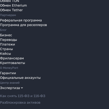
Обмен TON
Переводы в Нидерланды
Обмен Etherium
Переводы в Польшу
Обмен Tether
Партнерам
Переводы в Португалию
Реферальная программа
Переводы в Румынию
Программа для реселлеров
Переводы в Сербию
Блог
Переводы в Словакию
Бизнес
Переводы
Переводы в Словению
Платежи
Переводы в Финляндию
Страны
Кейсы
Переводы в Францию
Фрилансерам
Переводы в Хорватию
Криптовалюты
Переводы в Черногорию
О MoneyPort
Гарантии
Переводы в Чехию
Официальные аккаунты
Переводы в Швейцарию
Центр знаний
Переводы в Эстонию
Экспертиза
Переводы в Азербайджан
Как снять 115-ФЗ и 116-ФЗ
Переводы в Армению
Разблокировка активов
Переводы в Грузию