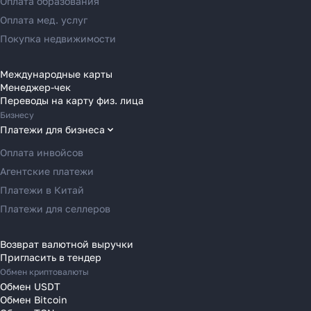
Оплата образования
Переводы в Россию
Оплата мед. услуг
Переводы в Австрию
Покупка недвижимости
Переводы в Бельгию
Переводы в Болгарию
Международные карты
Менеджер-чек
Как перевести деньги
Переводы в Венгрию
Переводы на карту физ. лица
за 2 часа вместо 120
Переводы в Великобританию
Бизнесу
Переводы в Грецию
Платежи для бизнеса
Рассказали, почему банки
Переводы в Германию
Оплата инвойсов
уступили место платёжным
Переводы в Ирландию
Агентские платежи
агентам в 2025 году
Переводы в Испанию
Платежи в Китай
Переводы в Италию
Платежи для селлеров
Переводы на Кипр
Узнать
Переводы в Латвию
Возврат валютной выручки
Пригласить в тендер
Переводы в Литву
Обмен криптовалюты
Переводы в Молдавию
Обмен USDT
Переводы в Монако
Обмен Bitcoin