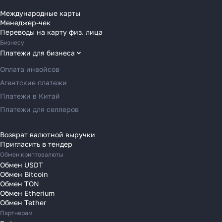
Переводы в Болгарию
Международные карты
Менеджер-чек
Переводы в Венгрию
Переводы на карту физ. лица
Переводы в Великобританию
Бизнесу
Как перевести деньги
Переводы в Грецию
Платежи для бизнеса
за 2 часа вместо 120
Переводы в Германию
Оплата инвойсов
Переводы в Ирландию
Рассказали, почему банки
Агентские платежи
Переводы в Испанию
уступили место платёжным
Платежи в Китай
агентам в 2025 году
Переводы в Италию
Платежи для селлеров
Переводы на Кипр
Переводы в Латвию
Возврат валютной выручки
Пригласить в тендер
Узнать
Переводы в Литву
Обмен криптовалюты
Переводы в Молдавию
Обмен USDT
Переводы в Монако
Обмен Bitcoin
Обмен TON
Переводы в Нидерланды
Обмен Etherium
Переводы в Польшу
Обмен Tether
Партнерам
Переводы в Португалию