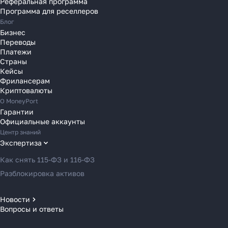
Реферальная программа
Переводы в Румынию
Программа для реселлеров
Переводы в Сербию
Блог
Переводы в Словакию
Бизнес
Переводы
Переводы в Словению
Платежи
Переводы в Финляндию
Страны
Кейсы
Переводы в Францию
Фрилансерам
Переводы в Хорватию
Криптовалюты
Переводы в Черногорию
О MoneyPort
Гарантии
Переводы в Чехию
Официальные аккаунты
Переводы в Швейцарию
Центр знаний
Переводы в Эстонию
Экспертиза
Переводы в Азербайджан
Как снять 115-ФЗ и 116-ФЗ
Переводы в Армению
Разблокировка активов
Переводы в Грузию
Переводы в Турцию
Новости
Вопросы и ответы
Новости MoneyPort
Переводы в Индию
Новости мира
Переводы в Индонезию