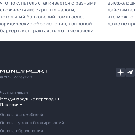
что покупатель сталкивается с разными
выезжающих
агентам в 2025 году
сложностями: скрытые налоги,
действител
тотальный банковский комплаенс,
что можно 
юридические обременения, языковой
даже не пр
барьер в контрактах, валютные качели.
Узнать
© 2026 MoneyPort
Частным лицам
Международные переводы
Платежи
Переводы в США
Переводы в ОАЭ
Оплата автомобилей
Переводы в Европу
Оплата туров и бронирований
Переводы в Азию
Оплата образования