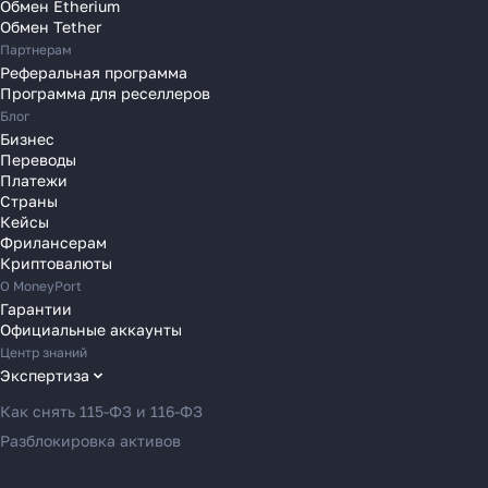
Обмен Etherium
Переводы в Польшу
Обмен Tether
Партнерам
Переводы в Португалию
Реферальная программа
Переводы в Румынию
Программа для реселлеров
Переводы в Сербию
Блог
Переводы в Словакию
Бизнес
Переводы
Переводы в Словению
Платежи
Переводы в Финляндию
Страны
Кейсы
Переводы в Францию
Фрилансерам
Переводы в Хорватию
Криптовалюты
Переводы в Черногорию
О MoneyPort
Гарантии
Переводы в Чехию
Официальные аккаунты
Переводы в Швейцарию
Центр знаний
Переводы в Эстонию
Экспертиза
Переводы в Азербайджан
Как снять 115-ФЗ и 116-ФЗ
Переводы в Армению
Разблокировка активов
Переводы в Грузию