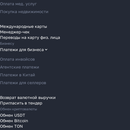
Переводы в Россию
Оплата мед. услуг
Переводы в Австрию
Покупка недвижимости
Переводы в Бельгию
Переводы в Болгарию
Международные карты
Менеджер-чек
Переводы в Венгрию
Переводы на карту физ. лица
Переводы в Великобританию
Бизнесу
Переводы в Грецию
Платежи для бизнеса
Переводы в Германию
Оплата инвойсов
Переводы в Ирландию
Агентские платежи
Переводы в Испанию
Платежи в Китай
Переводы в Италию
Платежи для селлеров
Переводы на Кипр
Переводы в Латвию
Возврат валютной выручки
Пригласить в тендер
Переводы в Литву
Обмен криптовалюты
Переводы в Молдавию
Обмен USDT
Переводы в Монако
Обмен Bitcoin
Обмен TON
Переводы в Нидерланды