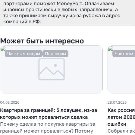
партнерами поможет MoneyPort. Оплачиваем
инвойсы практически в любых направлениях, а
также принимаем выручку из-за рубежа в адрес
компаний в РФ.
Может быть интересно
Частным лицам
Переводы
Частным 
04.08.2026
28.07.2026
Как перевести деньги
Квартира за границей: 5 ловушек, из-за
Как россия
за 2 часа вместо 120
которых может провалиться сделка
летом 2026
Почему сделка по покупке квартиры за
ошибки
Рассказали, почему банки
границей может провалиться? Потому
Собрали а
уступили место платёжным