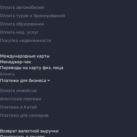
Переводы в ОАЭ
Оплата автомобилей
Переводы в Европу
Оплата туров и бронирований
Переводы в Азию
Оплата образования
Переводы в Россию
Оплата мед. услуг
Переводы в Австрию
Покупка недвижимости
Переводы в Бельгию
Переводы в Болгарию
Международные карты
Менеджер-чек
Переводы в Венгрию
Переводы на карту физ. лица
Переводы в Великобританию
Бизнесу
Переводы в Грецию
Платежи для бизнеса
Переводы в Германию
Оплата инвойсов
Переводы в Ирландию
Агентские платежи
Переводы в Испанию
Платежи в Китай
Переводы в Италию
Платежи для селлеров
Переводы на Кипр
Переводы в Латвию
Возврат валютной выручки
Пригласить в тендер