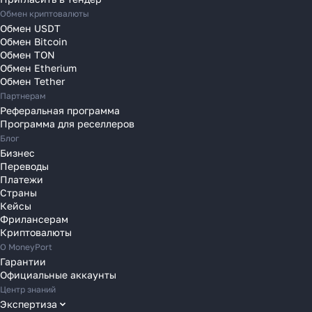
Переводы в Литву
Обмен криптовалюты
Переводы в Молдавию
Обмен USDT
Переводы в Монако
Обмен Bitcoin
Обмен TON
Переводы в Нидерланды
Обмен Etherium
Переводы в Польшу
Обмен Tether
Партнерам
Переводы в Португалию
Реферальная программа
Переводы в Румынию
Программа для реселлеров
Переводы в Сербию
Блог
Переводы в Словакию
Бизнес
Переводы
Переводы в Словению
Платежи
Переводы в Финляндию
Страны
Кейсы
Переводы в Францию
Фрилансерам
Переводы в Хорватию
Криптовалюты
Переводы в Черногорию
О MoneyPort
Гарантии
Переводы в Чехию
Официальные аккаунты
Переводы в Швейцарию
Центр знаний
Переводы в Эстонию
Экспертиза