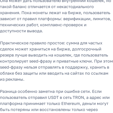
Она может дать пользователю внутренний кошелек, но
такой баланс отличается от некастодиального
хранения. Пока монеты лежат на бирже, пользователь
зависит от правил платформы: верификации, лимитов,
технических работ, комплаенс-проверок и
доступности вывода.
Как перевести деньги
Практическое правило простое: сумма для частых
сделок может храниться на бирже, долгосрочный
за 2 часа вместо 120
резерв лучше выводить на кошелек, где пользователь
контролирует seed-фразу и приватные ключи. При этом
Рассказали, почему банки
seed-фразу нельзя отправлять в поддержку, хранить в
уступили место платёжным
облаке без защиты или вводить на сайтах по ссылкам
агентам в 2025 году
из рекламы.
Разница особенно заметна при ошибке сети. Если
Узнать
пользователь отправил USDT в сеть TRON, а адрес или
платформа принимает только Ethereum, деньги могут
быть потеряны или восстановлены только через