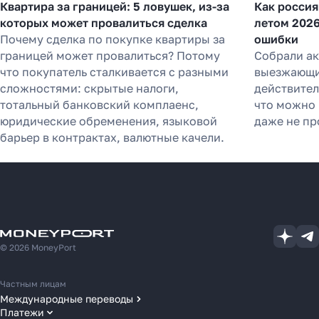
Квартира за границей: 5 ловушек, из-за
Как россия
которых может провалиться сделка
летом 2026
Почему сделка по покупке квартиры за
ошибки
границей может провалиться? Потому
Собрали а
что покупатель сталкивается с разными
выезжающих
сложностями: скрытые налоги,
действител
тотальный банковский комплаенс,
что можно 
юридические обременения, языковой
даже не пр
барьер в контрактах, валютные качели.
© 2026 MoneyPort
Частным лицам
Международные переводы
Платежи
Переводы в США