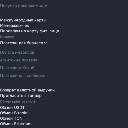
Переводы в Австрию
Покупка недвижимости
Переводы в Бельгию
Переводы в Болгарию
Международные карты
Менеджер-чек
Переводы в Венгрию
Переводы на карту физ. лица
Переводы в Великобританию
Бизнесу
Переводы в Грецию
Платежи для бизнеса
Переводы в Германию
Оплата инвойсов
Переводы в Ирландию
Агентские платежи
Переводы в Испанию
Платежи в Китай
Переводы в Италию
Платежи для селлеров
Переводы на Кипр
Переводы в Латвию
Возврат валютной выручки
Пригласить в тендер
Переводы в Литву
Обмен криптовалюты
Переводы в Молдавию
Обмен USDT
Переводы в Монако
Обмен Bitcoin
Обмен TON
Переводы в Нидерланды
Обмен Etherium
Переводы в Польшу