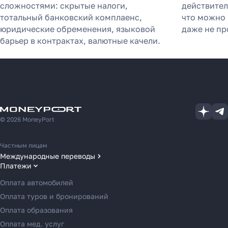
сложностями: скрытые налоги,
действител
тотальный банковский комплаенс,
что можно 
юридические обременения, языковой
даже не пр
барьер в контрактах, валютные качели.
© 2026 MoneyPort
Частным лицам
Международные переводы
Платежи
Переводы в США
Переводы в ОАЭ
Оплата автомобилей
Переводы в Европу
Оплата туров и бронирований
Переводы в Азию
Оплата образования
Переводы в Россию
Оплата мед. услуг