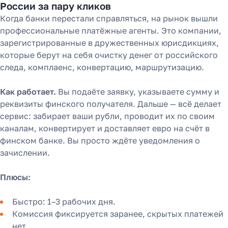
России за пару кликов
Когда банки перестали справляться, на рынок вышли
профессиональные платёжные агенты. Это компании,
зарегистрированные в дружественных юрисдикциях,
которые берут на себя очистку денег от российского
следа, комплаенс, конвертацию, маршрутизацию.
Как работает.
Вы подаёте заявку, указываете сумму и
реквизиты финского получателя. Дальше — всё делает
сервис: забирает ваши рубли, проводит их по своим
каналам, конвертирует и доставляет евро на счёт в
финском банке. Вы просто ждёте уведомления о
зачислении.
Как перевести деньги
Плюсы:
за 2 часа вместо 120
Быстро: 1–3 рабочих дня.
Рассказали, почему банки
Комиссия фиксируется заранее, скрытых платежей
уступили место платёжным
нет.