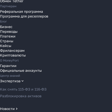
Обмен Tether
Партнерам
Переводы в Португалию
Реферальная программа
Переводы в Румынию
Программа для реселлеров
Переводы в Сербию
Блог
Переводы в Словакию
Бизнес
Переводы
Переводы в Словению
Платежи
Переводы в Финляндию
Страны
Кейсы
Переводы в Францию
Фрилансерам
Переводы в Хорватию
Криптовалюты
Переводы в Черногорию
О MoneyPort
Гарантии
Переводы в Чехию
Официальные аккаунты
Переводы в Швейцарию
Центр знаний
Переводы в Эстонию
Экспертиза
Переводы в Азербайджан
Как снять 115-ФЗ и 116-ФЗ
Переводы в Армению
Разблокировка активов
Переводы в Грузию
Переводы в Турцию
Новости