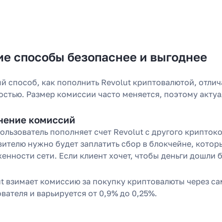
ие способы безопаснее и выгоднее
 способ, как пополнить Revolut криптовалютой, отлича
остью. Размер комиссии часто меняется, поэтому акту
нение комиссий
ользователь пополняет счет Revolut с другого крипто
вителю нужно будет заплатить сбор в блокчейне, котор
енности сети. Если клиент хочет, чтобы деньги дошли 
 перевести деньги
 часа вместо 120
ut взимает комиссию за покупку криптовалюты через са
вателя и варьируется от 0,9% до 0,25%.
зали, почему банки уступили
платёжным агентам