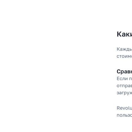
Как
Каждый
стоим
Срав
Если п
отпра
загруж
Как
за 2
Revol
пользо
Расска
место 