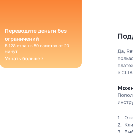
Переводите деньги без
Под
ограничений
В 128 стран в 50 валютах от 20
Да, R
минут
пользо
Узнать больше
плате
в США
Можн
Попол
инстр
Отк
Кли
Выб