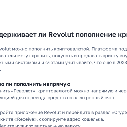
держивает ли Revolut пополнение к
evolut можно пополнить криптовалютой. Платформа под
ватели могут хранить, покупать и продавать крипту вн
жными системами и счетами учитывайте, что еще в 202
.
о ли пополнить напрямую
нить «Револют» криптовалютой можно напрямую и чере
укцией для перевода средств на электронный счет:
ройте приложение Revolut и перейдите в раздел «Crypt
кните «Receive», скопируйте адрес кошелька.
ерите нужную виртуальную валюту.