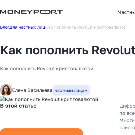
Частн
Блог
Для частных лиц
Как пополнить Revolut криптовалютой
Как пополнить Revolu
Как пополнить Revolut криптовалютой
Елена Васильева
частным лицам
В этой статье
Цифро
по вс
Многи
клиент