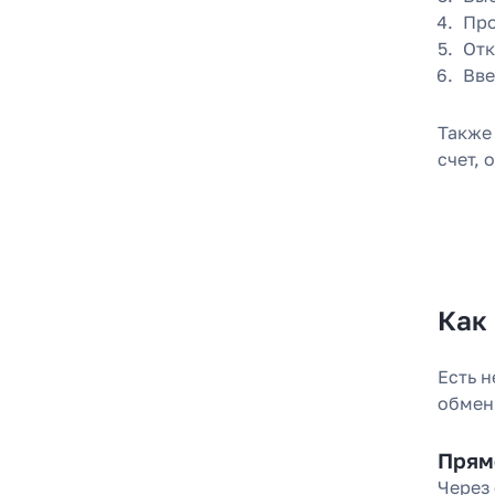
Про
Отк
Вве
Также
счет,
Как
Есть н
обмен
Прямо
Через 