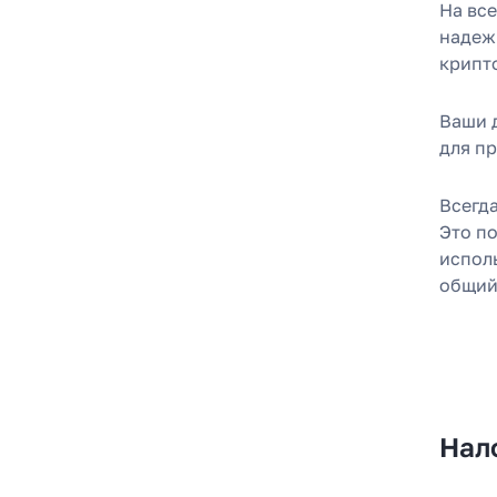
На вс
надеж
крипт
Ваши 
для пр
Всегд
Это п
испол
общий
Нал