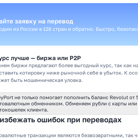
 году
айте заявку на перевод
дим из России в 128 стран и обратно. Быстро, безопа
Узнать
курс лучше — биржа или P2P
днем биржи предлагают более выгодный курс, так как н
 ставить котировку ниже рыночной себе в убыток. К о
ожет быть мошенническая уловка.
yPort не только помогает пополнить баланс Revolut от 
товалютным обменником. Обменяем рубли с карты или 
токошелек клиента.
 избежать ошибок при переводах
овалютные транзакции являются безвозвратными, так ч