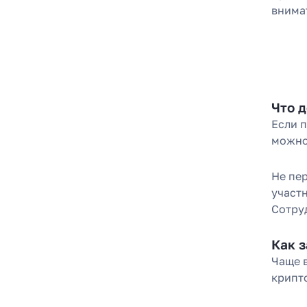
внима
Что 
Если 
можно 
Не пе
участ
Сотру
Как 
Чаще 
крипт