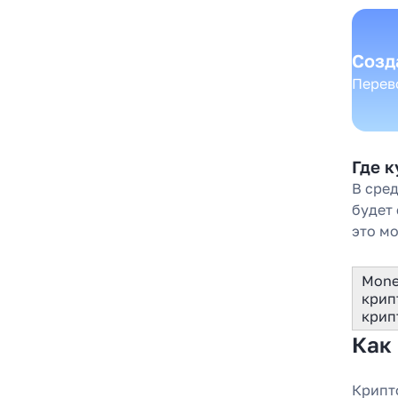
в 2025
Созд
Перево
Где 
В сре
будет
это м
Mone
крип
крип
Как
Крипт