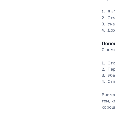
Выб
Отм
Ука
Дож
Попо
С пом
Отк
Пер
Убе
Отп
Внима
тем, к
хорош