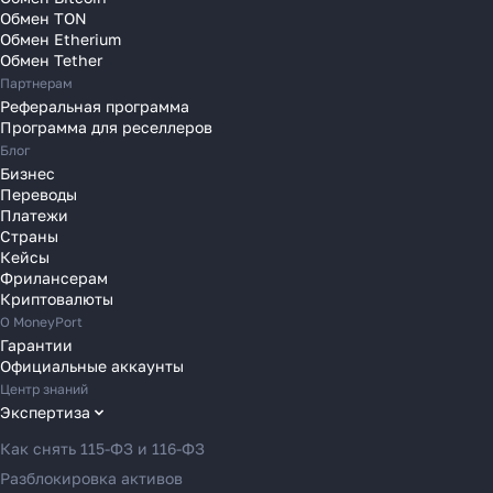
Обмен TON
Переводы в Нидерланды
Обмен Etherium
Переводы в Польшу
Обмен Tether
Партнерам
Переводы в Португалию
Реферальная программа
Переводы в Румынию
Программа для реселлеров
Переводы в Сербию
Блог
Переводы в Словакию
Бизнес
Переводы
Переводы в Словению
Платежи
Переводы в Финляндию
Страны
Кейсы
Переводы в Францию
Фрилансерам
Переводы в Хорватию
Криптовалюты
Переводы в Черногорию
О MoneyPort
Гарантии
Переводы в Чехию
Официальные аккаунты
Переводы в Швейцарию
Центр знаний
Переводы в Эстонию
Экспертиза
Переводы в Азербайджан
Как снять 115-ФЗ и 116-ФЗ
Переводы в Армению
Разблокировка активов