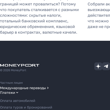
границей может провалиться? Потому
Собрали а
что покупатель сталкивается с разными
выезжающих
сложностями: скрытые налоги,
действител
тотальный банковский комплаенс,
что можно 
юридические обременения, языковой
даже не пр
барьер в контрактах, валютные качели.
© 2026 MoneyPort
Частным лицам
Международные переводы
Платежи
Переводы в США
Переводы в ОАЭ
Оплата автомобилей
Переводы в Европу
Оплата туров и бронирований