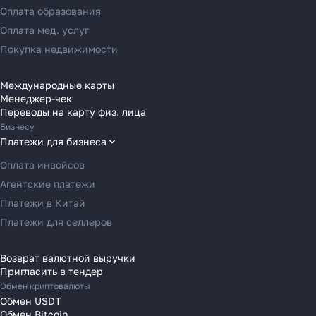
Переводы в Азию
Оплата образования
Переводы в Россию
Оплата мед. услуг
Переводы в Австрию
Покупка недвижимости
Переводы в Бельгию
Переводы в Болгарию
Международные карты
Менеджер-чек
Переводы в Венгрию
Переводы на карту физ. лица
Переводы в Великобританию
Бизнесу
Переводы в Грецию
Платежи для бизнеса
Переводы в Германию
Оплата инвойсов
Переводы в Ирландию
Агентские платежи
Переводы в Испанию
Платежи в Китай
Переводы в Италию
Платежи для селлеров
Переводы на Кипр
Переводы в Латвию
Возврат валютной выручки
Пригласить в тендер
Переводы в Литву
Обмен криптовалюты
Переводы в Молдавию
Обмен USDT
Переводы в Монако
Обмен Bitcoin