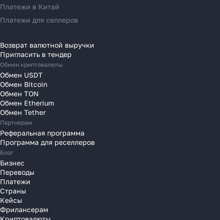
Переводы в Испанию
Платежи в Китай
Переводы в Италию
Платежи для селлеров
Переводы на Кипр
Переводы в Латвию
Возврат валютной выручки
Пригласить в тендер
Переводы в Литву
Обмен криптовалюты
Переводы в Молдавию
Обмен USDT
Переводы в Монако
Обмен Bitcoin
Обмен TON
Переводы в Нидерланды
Обмен Etherium
Переводы в Польшу
Обмен Tether
Партнерам
Переводы в Португалию
Реферальная программа
Переводы в Румынию
Программа для реселлеров
Переводы в Сербию
Блог
Переводы в Словакию
Бизнес
Переводы
Переводы в Словению
Платежи
Переводы в Финляндию
Страны
Кейсы
Переводы в Францию
Фрилансерам
Переводы в Хорватию
Криптовалюты