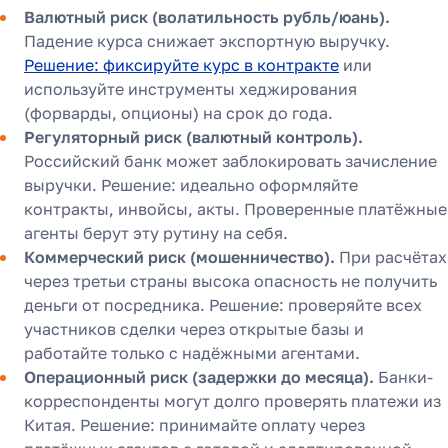
Валютный риск (волатильность рубль/юань).
Падение курса снижает экспортную выручку.
Решение: фиксируйте курс в контракте
или
используйте инструменты хеджирования
(форварды, опционы) на срок до года.
Регуляторный риск (валютный контроль).
Российский банк может заблокировать зачисление
выручки. Решение: идеально оформляйте
контракты, инвойсы, акты. Проверенные платёжные
Как перевести деньги
агенты берут эту рутину на себя.
за 2 часа вместо 120
Коммерческий риск (мошенничество).
При расчётах
через третьи страны высока опасность не получить
Рассказали, почему банки
деньги от посредника. Решение: проверяйте всех
уступили место платёжным
участников сделки через открытые базы и
агентам в 2025 году
работайте только с надёжными агентами.
Операционный риск (задержки до месяца).
Банки-
корреспонденты могут долго проверять платежи из
Китая. Решение: принимайте оплату через
Узнать