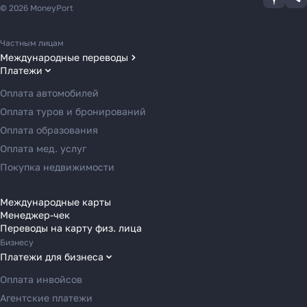
© 2026 MoneyPort
Частным лицам
Международные переводы
Платежи
Переводы в США
Переводы в ОАЭ
Оплата автомобилей
Переводы в Европу
Оплата туров и бронирований
Переводы в Азию
Оплата образования
Переводы в Россию
Оплата мед. услуг
Переводы в Австрию
Покупка недвижимости
Переводы в Бельгию
Переводы в Болгарию
Международные карты
Менеджер-чек
Переводы в Венгрию
Переводы на карту физ. лица
Переводы в Великобританию
Бизнесу
Переводы в Грецию
Платежи для бизнеса
Переводы в Германию
Оплата инвойсов
Переводы в Ирландию
Агентские платежи