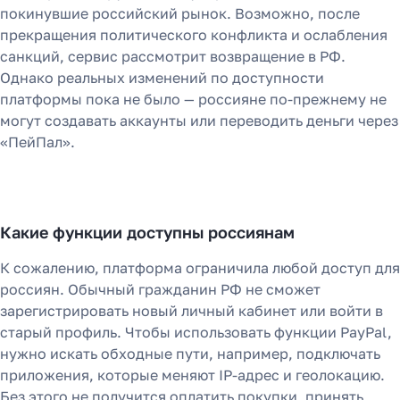
покинувшие российский рынок. Возможно, после
прекращения политического конфликта и ослабления
санкций, сервис рассмотрит возвращение в РФ.
Однако реальных изменений по доступности
платформы пока не было — россияне по-прежнему не
могут создавать аккаунты или переводить деньги через
«ПейПал».
Какие функции доступны россиянам
К сожалению, платформа ограничила любой доступ для
россиян. Обычный гражданин РФ не сможет
зарегистрировать новый личный кабинет или войти в
старый профиль. Чтобы использовать функции PayPal,
нужно искать обходные пути, например, подключать
приложения, которые меняют IP-адрес и геолокацию.
Без этого не получится оплатить покупки, принять