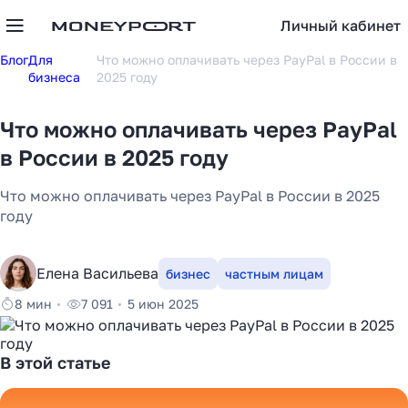
Личный кабинет
Блог
Для
Что можно оплачивать через PayPal в России в
бизнеса
2025 году
Что можно оплачивать через PayPal
в России в 2025 году
Что можно оплачивать через PayPal в России в 2025
году
Елена Васильева
бизнес
частным лицам
8 мин
7 091
5 июн 2025
В этой статье