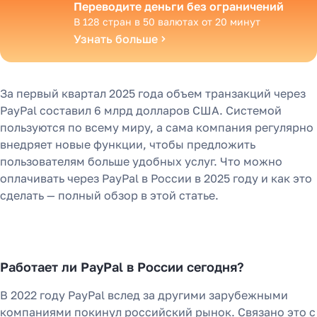
Переводите деньги без ограничений
В 128 стран в 50 валютах от 20 минут
Узнать больше
За первый квартал 2025 года объем транзакций через
PayPal составил 6 млрд долларов США. Системой
пользуются по всему миру, а сама компания регулярно
внедряет новые функции, чтобы предложить
пользователям больше удобных услуг. Что можно
оплачивать через PayPal в России в 2025 году и как это
сделать — полный обзор в этой статье.
Работает ли PayPal в России сегодня?
В 2022 году PayPal вслед за другими зарубежными
компаниями покинул российский рынок. Связано это с