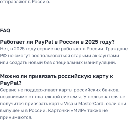
отправляют в Россию.
FAQ
Работает ли PayPal в России в 2025 году?
Нет, в 2025 году сервис не работает в России. Граждане
РФ не смогут воспользоваться старыми аккаунтами
или создать новый без специальных манипуляций.
Можно ли привязать российскую карту к
PayPal?
Сервис не поддерживает карты российских банков,
независимо от платежной системы. У пользователя не
получится привязать карты Visa и MasterCard, если они
выпущены в России. Карточки «МИР» также не
принимаются.