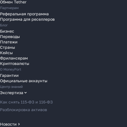
Переводы в Польшу
Обмен Tether
Партнерам
Переводы в Португалию
Реферальная программа
Переводы в Румынию
Программа для реселлеров
Переводы в Сербию
Блог
Переводы в Словакию
Бизнес
Переводы
Переводы в Словению
Платежи
Переводы в Финляндию
Страны
Кейсы
Переводы в Францию
Фрилансерам
Переводы в Хорватию
Криптовалюты
Переводы в Черногорию
О MoneyPort
Гарантии
Переводы в Чехию
Официальные аккаунты
Переводы в Швейцарию
Центр знаний
Переводы в Эстонию
Экспертиза
Переводы в Азербайджан
Как снять 115-ФЗ и 116-ФЗ
Переводы в Армению
Разблокировка активов
Переводы в Грузию
Переводы в Турцию
Новости