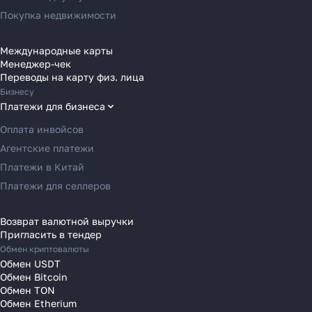
Переводы в Австрию
Покупка недвижимости
Переводы в Бельгию
Переводы в Болгарию
Международные карты
Менеджер-чек
Переводы в Венгрию
Переводы на карту физ. лица
Переводы в Великобританию
Бизнесу
Переводы в Грецию
Платежи для бизнеса
Переводы в Германию
Оплата инвойсов
Переводы в Ирландию
Агентские платежи
Переводы в Испанию
Платежи в Китай
Переводы в Италию
Платежи для селлеров
Переводы на Кипр
Переводы в Латвию
Возврат валютной выручки
Пригласить в тендер
Переводы в Литву
Обмен криптовалюты
Переводы в Молдавию
Обмен USDT
Переводы в Монако
Обмен Bitcoin
Обмен TON
Переводы в Нидерланды
Обмен Etherium