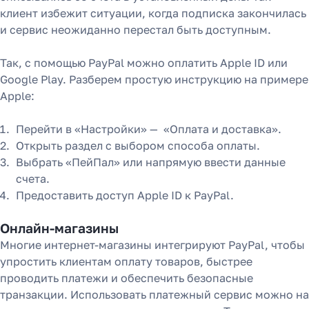
клиент избежит ситуации, когда подписка закончилась
и сервис неожиданно перестал быть доступным.
Так, с помощью PayPal можно оплатить Apple ID или
Google Play. Разберем простую инструкцию на примере
Apple:
Перейти в «Настройки» — «Оплата и доставка».
Открыть раздел с выбором способа оплаты.
Выбрать «ПейПал» или напрямую ввести данные
счета.
Предоставить доступ Apple ID к PayPal.
Онлайн-магазины
Многие интернет-магазины интегрируют PayPal, чтобы
упростить клиентам оплату товаров, быстрее
проводить платежи и обеспечить безопасные
транзакции. Использовать платежный сервис можно на