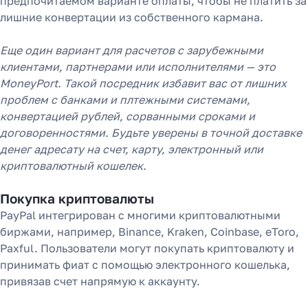
предпочитаемом варианте оплаты, чтобы не платить за
лишние конвертации из собственного кармана.
Еще один вариант для расчетов с зарубежными
клиентами, партнерами или исполнителями — это
MoneyPort. Такой посредник избавит вас от лишних
проблем с банками и плтежными системами,
конвертацией рублей, сорванными сроками и
договоренностями. Будьте уверены в точной доставке
денег адресату на счет, карту, электронный или
криптовалютный кошелек.
Покупка криптовалюты
PayPal интегрирован с многими криптовалютными
биржами, например, Binance, Kraken, Coinbase, eToro,
Paxful. Пользователи могут покупать криптовалюту и
принимать фиат с помощью электронного кошелька,
привязав счет напрямую к аккаунту.