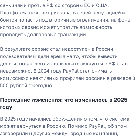
санкциями против РФ со стороны ЕС и США.
Платформа не хочет рисковать своей репутацией и
боится попасть под вторичные ограничения, на фоне
которых сервис может утратить возможность
проводить долларовые транзакции.
В результате сервис стал недоступен в России,
пользователям дали время на то, чтобы вывести
деньги, после чего использовать аккаунты в РФ стало
невозможно. В 2024 году PayPal стал снимать
комиссию с неактивных профилей россиян в размере 3
500 рублей ежегодно.
Последние изменения: что изменилось в 2025
году
В 2025 году начались обсуждения о том, что система
может вернуться в Россию. Помимо PayPal, об этом
заговорили и другие международные компании,