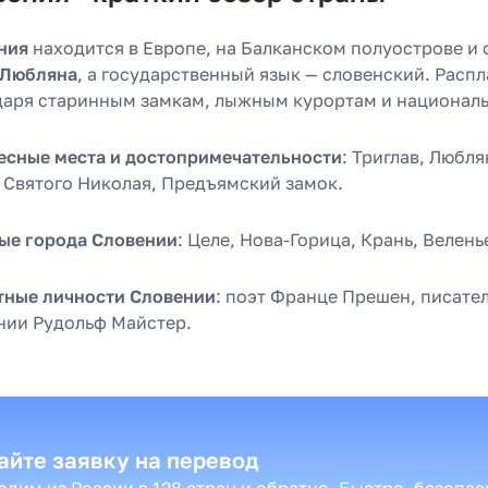
ния
находится в Европе, на Балканском полуострове и
Любляна
, а государственный язык — словенский. Расп
даря старинным замкам, лыжным курортам и националь
есные места и достопримечательности
: Триглав, Любл
 Святого Николая, Предъямский замок.
ые города Словении
: Целе, Нова-Горица, Крань, Велень
тные личности Словении
: поэт Франце Прешен, писате
нии Рудольф Майстер.
айте заявку на перевод
дим из России в 128 стран и обратно. Быстро, безопа