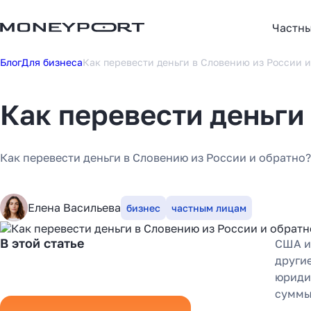
Частн
Блог
Для бизнеса
Как перевести деньги в Словению из России и
Как перевести деньги
Как перевести деньги в Словению из России и обратно?
Елена Васильева
бизнес
частным лицам
В этой статье
США и
други
юриди
суммы 