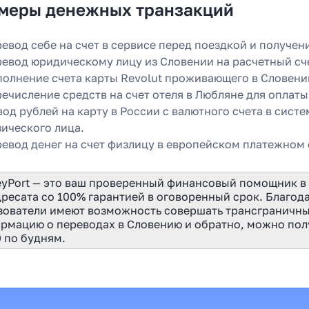
меры денежных транзакций
 году
евод себе на счет в сервисе перед поездкой и получе
евод юридическому лицу из Словении на расчетный сче
Узнать
олнение счета карты Revolut проживающего в Словени
ечисление средств на счет отеля в Любляне для оплаты
од рублей на карту в России с валютного счета в сист
ического лица.
евод денег на счет физлицу в европейском платежном 
yPort — это ваш проверенный финансовый помощник в 
дресата со 100% гарантией в оговоренный срок. Благо
зователи имеют возможность совершать трансграничны
рмацию о переводах в Словению и обратно, можно полу
0 по будням.