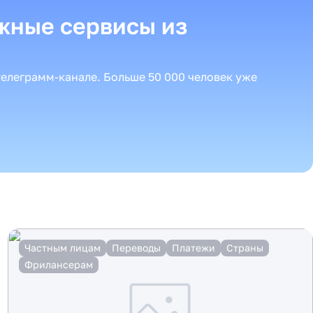
жные сервисы из
телеграмм-канале. Больше 50 000 человек уже
Частным лицам
Переводы
Платежи
Страны
Фрилансерам