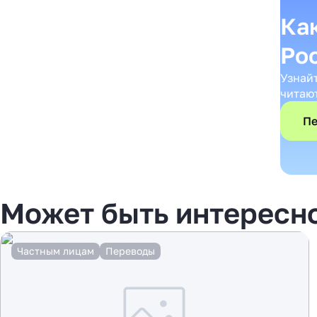
Ка
Ро
Узнай
читаю
Пе
Может быть интересн
Частным лицам
Переводы