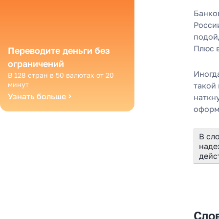
Банко
России
подой
Плюс 
Переводите деньги без
ограничений
Иногд
В 128 стран в 50 валютах от 20
минут
такой
Узнать больше
наткн
оформ
В сл
наде
дейс
Сло