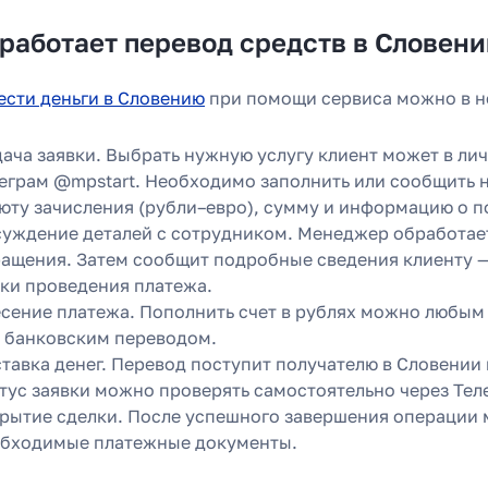
 работает перевод средств в Словен
ести деньги в Словению
при помощи сервиса можно в н
ача заявки. Выбрать нужную услугу клиент может в лич
еграм @mpstart. Необходимо заполнить или сообщить н
юту зачисления (рубли–евро), сумму и информацию о п
уждение деталей с сотрудником. Менеджер обработает 
ащения. Затем сообщит подробные сведения клиенту —
ки проведения платежа.
сение платежа. Пополнить счет в рублях можно любым
 банковским переводом.
 перевести деньги
тавка денег. Перевод поступит получателю в Словении 
 часа вместо 120
тус заявки можно проверять самостоятельно через Тел
рытие сделки. После успешного завершения операции
бходимые платежные документы.
зали, почему банки уступили
платёжным агентам