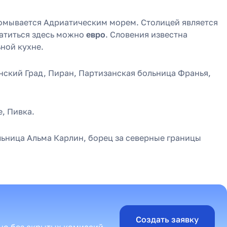
 омывается Адриатическим морем. Столицей является
латиться здесь можно
евро
. Словения известна
ной кухне.
янский Град, Пиран, Партизанская больница Франья,
е, Пивка.
льница Альма Карлин, борец за северные границы
Создать заявку
сно без скрытых комиссий.