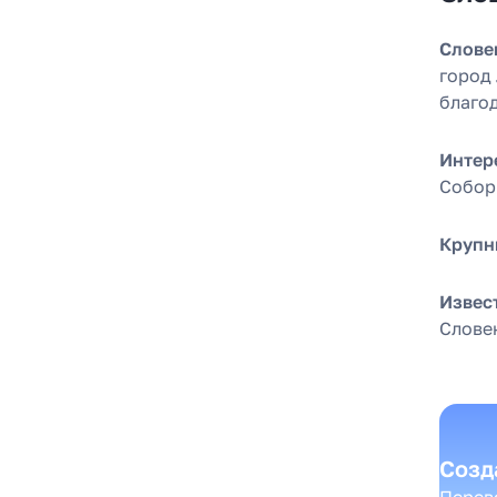
Слове
город
благо
Интер
Собор
Крупн
Извес
Слове
Созд
Перево