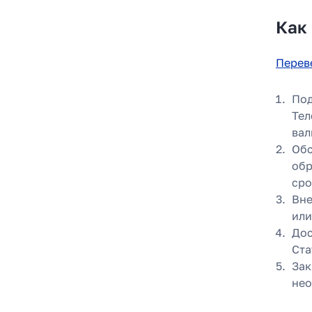
Как
Перев
Под
Тел
вал
Обс
обр
сро
Вне
или
Как
Дос
за 2
Ста
Зак
нео
Расска
место 