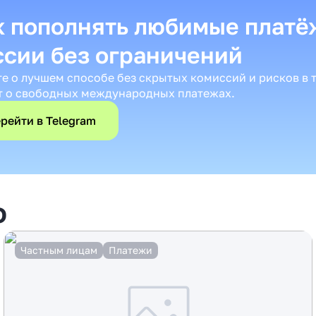
к пополнять любимые платё
ссии без ограничений
те о лучшем способе без скрытых комиссий и рисков в 
т о свободных международных платежах.
рейти в Telegram
о
Частным лицам
Платежи