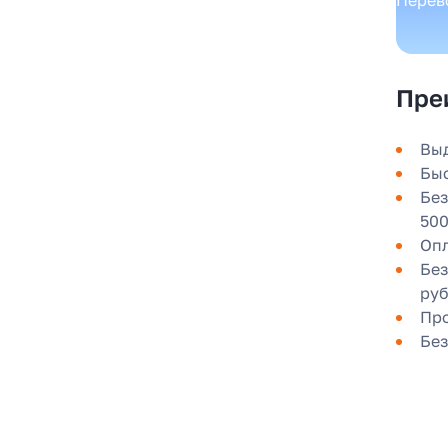
Пре
Выд
Быс
Без
500
Опл
Без
руб
Про
Без