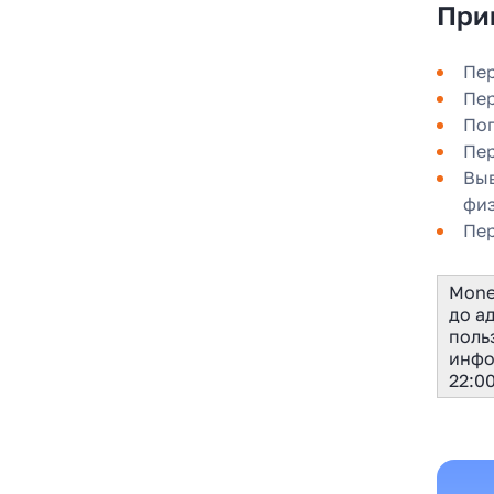
При
в 2025
Пер
Пер
Поп
Пер
Выв
физ
Пер
Mone
до а
поль
инфо
22:0