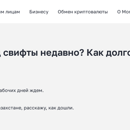
ым лицам
Бизнесу
Обмен криптовалюты
О Mo
д свифты недавно? Как долг
рабочих дней ждем.
азахстане, расскажу, как дошли.