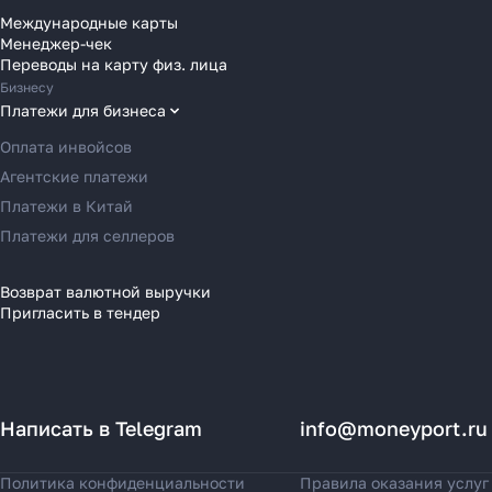
Переводы в Болгарию
Международные карты
Менеджер-чек
Переводы в Венгрию
Переводы на карту физ. лица
Переводы в Великобританию
Бизнесу
Переводы в Грецию
Платежи для бизнеса
Переводы в Германию
Оплата инвойсов
Переводы в Ирландию
Агентские платежи
Переводы в Испанию
Платежи в Китай
Переводы в Италию
Платежи для селлеров
Переводы на Кипр
Переводы в Латвию
Возврат валютной выручки
Пригласить в тендер
Переводы в Литву
Переводы в Молдавию
Переводы в Монако
Переводы в Нидерланды
Написать в Telegram
info@moneyport.ru
Переводы в Польшу
Переводы в Португалию
Политика конфиденциальности
Правила оказания услуг