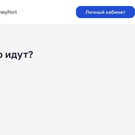
neyPort
Личный кабинет
о идут?