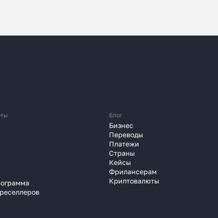
 перевести деньги
 часа вместо 120
юты
Блог
Бизнес
Переводы
зали, почему банки уступили
Платежи
платёжным агентам
Страны
Кейсы
 году
Фрилансерам
Криптовалюты
рограмма
 реселлеров
Узнать