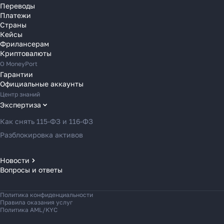
Переводы
Переводы в Словению
Платежи
Переводы в Финляндию
Страны
Кейсы
Переводы в Францию
Фрилансерам
Переводы в Хорватию
Криптовалюты
Переводы в Черногорию
О MoneyPort
Гарантии
Переводы в Чехию
Официальные аккаунты
Переводы в Швейцарию
Центр знаний
Переводы в Эстонию
Экспертиза
Переводы в Азербайджан
Как снять 115-ФЗ и 116-ФЗ
Переводы в Армению
Разблокировка активов
Переводы в Грузию
Переводы в Турцию
Новости
Вопросы и ответы
Новости MoneyPort
Переводы в Индию
Новости мира
Переводы в Индонезию
Политика конфиденциальности
Новости рынка
Переводы в Казахстан
Правила оказания услуг
Политика AML/KYC
Переводы в Кыргызстан