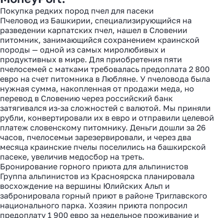
Покупка редких пород пчел для пасеки
Пчеловод из Башкирии, специализирующийся на
Как перевести деньги
разведении карпатских пчел, нашел в Словении
питомник, занимающийся сохранением краинской
за 2 часа вместо 120
породы — одной из самых миролюбивых и
продуктивных в мире. Для приобретения пяти
Рассказали, почему банки
пчелосемей с матками требовалась предоплата 2 800
уступили место платёжным
евро на счет питомника в Любляне. У пчеловода была
агентам в 2025 году
нужная сумма, накопленная от продажи меда, но
перевод в Словению через российский банк
затягивался из-за сложностей с валютой. Мы приняли
рубли, конвертировали их в евро и отправили целевой
Узнать
платеж словенскому питомнику. Деньги дошли за 26
часов, пчелосемьи зарезервировали, и через два
месяца краинские пчелы поселились на башкирской
пасеке, увеличив медосбор на треть.
Бронирование горного приюта для альпинистов
Группа альпинистов из Красноярска планировала
восхождение на вершины Юлийских Альп и
забронировала горный приют в районе Триглавского
национального парка. Хозяин приюта попросил
предоплату 1 900 евро за недельное проживание и