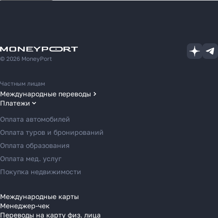
© 2026 MoneyPort
Частным лицам
Международные переводы
Платежи
Переводы в США
Переводы в ОАЭ
Оплата автомобилей
Переводы в Европу
Оплата туров и бронирований
Переводы в Азию
Оплата образования
Переводы в Россию
Оплата мед. услуг
Переводы в Австрию
Покупка недвижимости
Переводы в Бельгию
Переводы в Болгарию
Международные карты
Менеджер-чек
Переводы в Венгрию
Переводы на карту физ. лица