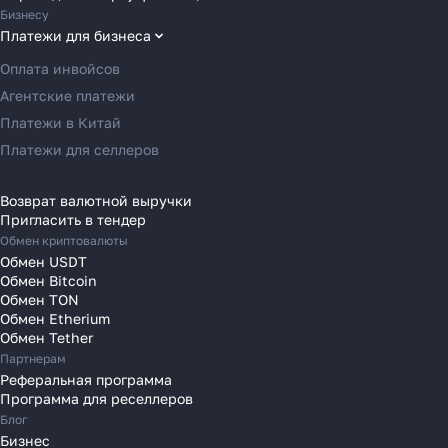
Переводы в Великобританию
Бизнесу
Переводы в Грецию
Платежи для бизнеса
Переводы в Германию
Оплата инвойсов
Переводы в Ирландию
Агентские платежи
Переводы в Испанию
Платежи в Китай
Переводы в Италию
Платежи для селлеров
Переводы на Кипр
Переводы в Латвию
Возврат валютной выручки
Пригласить в тендер
Переводы в Литву
Обмен криптовалюты
Переводы в Молдавию
Обмен USDT
Переводы в Монако
Обмен Bitcoin
Обмен TON
Переводы в Нидерланды
Обмен Etherium
Переводы в Польшу
Обмен Tether
Партнерам
Переводы в Португалию
Реферальная программа
Переводы в Румынию
Программа для реселлеров
Переводы в Сербию
Блог
Переводы в Словакию
Бизнес