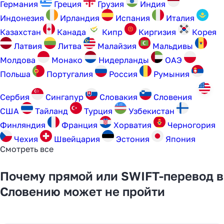
Германия
Греция
Грузия
Индия
Индонезия
Ирландия
Испания
Италия
Казахстан
Канада
Кипр
Киргизия
Корея
Латвия
Литва
Малайзия
Мальдивы
Молдова
Монако
Нидерланды
ОАЭ
Польша
Португалия
Россия
Румыния
Сербия
Сингапур
Словакия
Словения
США
Тайланд
Турция
Узбекистан
Финляндия
Франция
Хорватия
Черногория
Чехия
Швейцария
Эстония
Япония
Смотреть все
Почему прямой или SWIFT-перевод в
Словению может не пройти