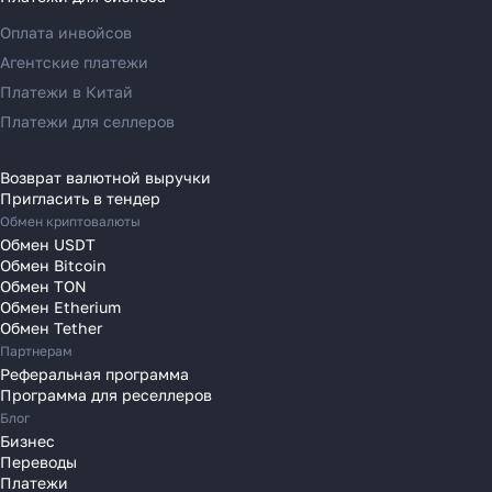
Переводы в Германию
Оплата инвойсов
Переводы в Ирландию
Агентские платежи
Переводы в Испанию
Платежи в Китай
Переводы в Италию
Платежи для селлеров
Переводы на Кипр
Переводы в Латвию
Возврат валютной выручки
Пригласить в тендер
Переводы в Литву
Обмен криптовалюты
Переводы в Молдавию
Обмен USDT
Переводы в Монако
Обмен Bitcoin
Обмен TON
Переводы в Нидерланды
Обмен Etherium
Переводы в Польшу
Обмен Tether
Партнерам
Переводы в Португалию
Реферальная программа
Переводы в Румынию
Программа для реселлеров
Переводы в Сербию
Блог
Переводы в Словакию
Бизнес
Переводы
Переводы в Словению
Платежи