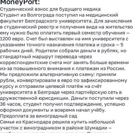
MoneyPort:
Студенческий взнос для будущего медика
Студент из Волгограда поступил на медицинский
факультет Белградского университета. Для зачисления
в студенческий реестр и получения вида на жительство
ему нужно было оплатить первый семестр обучения —
1200 евро. Счет был выставлен на имя университета с
указанием точного назначения платежа и срока — 5
рабочих дней. Родители собрали деньги в рублях, но
стандартный маршрут перевода через
корреспондентские счета мог занять больше времени
из-за повышенного внимания к платежам из России.
Мы предложили альтернативную схему: приняли
Как перевести деньги
рубли, конвертировали в евро по зафиксированному
за 2 часа вместо 120
курсу и отправили целевой платёж на счёт
университета в Белграде через партнёрскую сеть в
дружественной юрисдикции. Деньги поступили через
Рассказали, почему банки
36 часов, студент получил подтверждение, успешно
уступили место платёжным
оформил документы и вовремя начал учёбу.
агентам в 2025 году
Предоплата за виноградный сад
Семья из Краснодара решила купить небольшой
участок с виноградником в районе Шумадии —