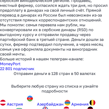
сербском винодельческом регионе. Продавец,
Узнать
местный фермер, согласился ждать три дня, но просил
предоплату в динарах на свой личный счёт. Прямой
перевод в динарах из России был невозможен из-за
отсутствия прямых корреспондентских отношений.
Мы помогли: семья перевела нам рубли, мы
конвертировали их в сербские динары (RSD) по
выгодному курсу и отправили продавцу через
партнёрский банк в третьей стране. Деньги дошли за
сутки, фермер подтвердил получение, а через месяц
семья уже оформляла документы на виноградник
своей мечты.
Больше историй в нашем телеграм-канале:
MoneyPort
22 801 подписчик
Отправим деньги в 128 стран в 50 валютах
Выберите любую страну из списка и узнайте
подробности
Австрия
Aзербайджан
Армения