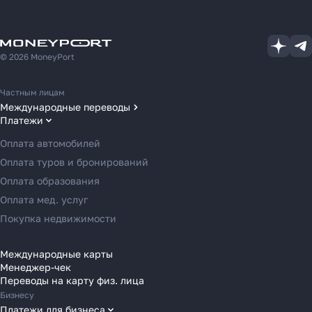
© 2026 MoneyPort
Частным лицам
Международные переводы
Платежи
Переводы в США
Переводы в ОАЭ
Оплата автомобилей
Переводы в Европу
Оплата туров и бронирований
Переводы в Азию
Оплата образования
Переводы в Россию
Оплата мед. услуг
Переводы в Австрию
Покупка недвижимости
Переводы в Бельгию
Переводы в Болгарию
Международные карты
Менеджер-чек
Переводы в Венгрию
Переводы на карту физ. лица
Переводы в Великобританию
Бизнесу
Переводы в Грецию
Платежи для бизнеса