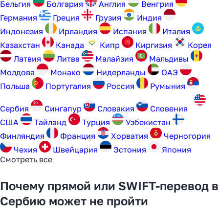
Бельгия
Болгария
Англия
Венгрия
Германия
Греция
Грузия
Индия
Индонезия
Ирландия
Испания
Италия
Казахстан
Канада
Кипр
Киргизия
Корея
Латвия
Литва
Малайзия
Мальдивы
Молдова
Монако
Нидерланды
ОАЭ
Польша
Португалия
Россия
Румыния
Сербия
Сингапур
Словакия
Словения
США
Тайланд
Турция
Узбекистан
Финляндия
Франция
Хорватия
Черногория
Чехия
Швейцария
Эстония
Япония
Смотреть все
Почему прямой или SWIFT-перевод в
Сербию может не пройти