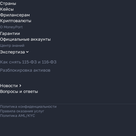
Переводы в Финляндию
Страны
Кейсы
Переводы в Францию
Фрилансерам
Переводы в Хорватию
Криптовалюты
Переводы в Черногорию
О MoneyPort
Гарантии
Переводы в Чехию
Официальные аккаунты
Переводы в Швейцарию
Центр знаний
Переводы в Эстонию
Экспертиза
Переводы в Азербайджан
Как снять 115-ФЗ и 116-ФЗ
Переводы в Армению
Разблокировка активов
Переводы в Грузию
Переводы в Турцию
Новости
Вопросы и ответы
Новости MoneyPort
Переводы в Индию
Новости мира
Переводы в Индонезию
Политика конфиденциальности
Новости рынка
Переводы в Казахстан
Правила оказания услуг
Политика AML/KYC
Переводы в Кыргызстан
Переводы в Малайзию
Переводы на Мальдивы