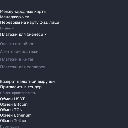
Переводы в Бельгию
Переводы в Болгарию
Международные карты
Менеджер-чек
Переводы в Венгрию
Переводы на карту физ. лица
Переводы в Великобританию
Бизнесу
Переводы в Грецию
Платежи для бизнеса
Переводы в Германию
Оплата инвойсов
Переводы в Ирландию
Агентские платежи
Переводы в Испанию
Платежи в Китай
Переводы в Италию
Платежи для селлеров
Переводы на Кипр
Переводы в Латвию
Возврат валютной выручки
Пригласить в тендер
Переводы в Литву
Обмен криптовалюты
Переводы в Молдавию
Обмен USDT
Переводы в Монако
Обмен Bitcoin
Обмен TON
Переводы в Нидерланды
Обмен Etherium
Переводы в Польшу
Обмен Tether
Партнерам
Переводы в Португалию