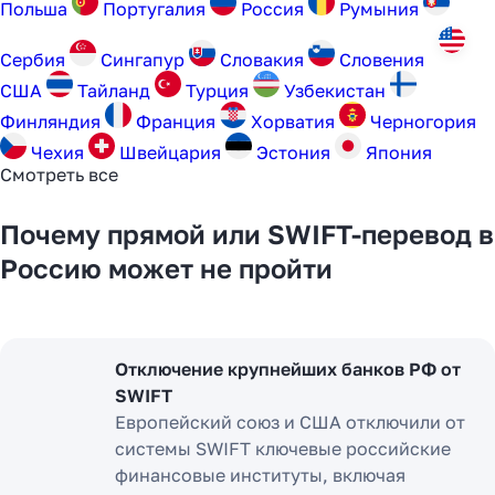
Польша
Португалия
Россия
Румыния
Сербия
Сингапур
Словакия
Словения
США
Тайланд
Турция
Узбекистан
Финляндия
Франция
Хорватия
Черногория
Чехия
Швейцария
Эстония
Япония
Смотреть все
Почему прямой или SWIFT-перевод в
Россию может не пройти
Отключение крупнейших банков РФ от
SWIFT
Европейский союз и США отключили от
системы SWIFT ключевые российские
финансовые институты, включая