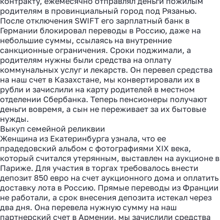
контракту, ежемесячно отправлял деньги пожилым
родителям в провинциальный город под Рязанью.
После отключения SWIFT его зарплатный банк в
Германии блокировал переводы в Россию, даже на
небольшие суммы, ссылаясь на внутренние
санкционные ограничения. Сроки поджимали, а
родителям нужны были средства на оплату
коммунальных услуг и лекарств. Он перевел средства
на наш счет в Казахстане, мы конвертировали их в
рубли и зачислили на карту родителей в местном
отделении Сбербанка. Теперь пенсионеры получают
деньги вовремя, а сын не переживает за их бытовые
нужды.
Выкуп семейной реликвии
Женщина из Екатеринбурга узнала, что ее
прадедовский альбом с фотографиями XIX века,
Как перевести деньги
который считался утерянным, выставлен на аукционе в
Париже. Для участия в торгах требовалось внести
за 2 часа вместо 120
депозит 850 евро на счет аукционного дома и оплатить
доставку лота в Россию. Прямые переводы из Франции
Рассказали, почему банки
не работали, а срок внесения депозита истекал через
два дня. Она перевела нужную сумму на наш
уступили место платёжным
партнерский счет в Армении, мы зачислили средства
агентам в 2025 году