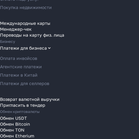
Переводы в Австрию
Покупка недвижимости
Переводы в Бельгию
Переводы в Болгарию
Международные карты
Менеджер-чек
Переводы в Венгрию
Переводы на карту физ. лица
Переводы в Великобританию
Бизнесу
Переводы в Грецию
Платежи для бизнеса
Переводы в Германию
Оплата инвойсов
Переводы в Ирландию
Агентские платежи
Переводы в Испанию
Платежи в Китай
Переводы в Италию
Платежи для селлеров
Переводы на Кипр
Переводы в Латвию
Возврат валютной выручки
Пригласить в тендер
Переводы в Литву
Обмен криптовалюты
Переводы в Молдавию
Обмен USDT
Переводы в Монако
Обмен Bitcoin
Обмен TON
Переводы в Нидерланды
Обмен Etherium