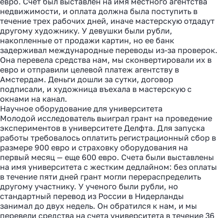
евро. Счет был выставлен на имя местного агентства
недвижимости, и оплата должна была поступить в
течение трех рабочих дней, иначе мастерскую отдадут
другому художнику. У девушки были рубли,
накопленные от продажи картин, но ее банк
задерживал международные переводы из-за проверок.
Она перевела средства нам, мы сконвертировали их в
евро и отправили целевой платеж агентству в
Амстердам. Деньги дошли за сутки, договор
подписали, и художница въехала в мастерскую с
окнами на канал.
Научное оборудование для университета
Молодой исследователь выиграл грант на проведение
экспериментов в университете Делфта. Для запуска
работы требовалось оплатить регистрационный сбор в
размере 900 евро и страховку оборудования на
первый месяц — еще 600 евро. Счета были выставлены
на имя университета с жестким дедлайном: без оплаты
в течение пяти дней грант могли перераспределить
другому участнику. У ученого были рубли, но
стандартный перевод из России в Нидерланды
занимал до двух недель. Он обратился к нам, и мы
перевели средства на счета университета в течение 36