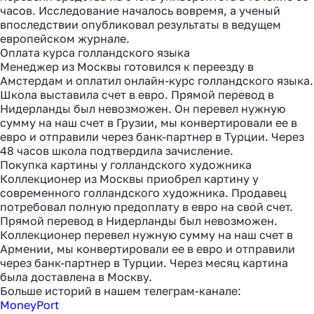
часов. Исследование началось вовремя, а ученый
впоследствии опубликовал результаты в ведущем
европейском журнале.
Оплата курса голландского языка
Менеджер из Москвы готовился к переезду в
Амстердам и оплатил онлайн-курс голландского языка.
Школа выставила счет в евро. Прямой перевод в
Нидерланды был невозможен. Он перевел нужную
сумму на наш счет в Грузии, мы конвертировали ее в
евро и отправили через банк-партнер в Турции. Через
48 часов школа подтвердила зачисление.
Покупка картины у голландского художника
Коллекционер из Москвы приобрел картину у
современного голландского художника. Продавец
потребовал полную предоплату в евро на свой счет.
Прямой перевод в Нидерланды был невозможен.
Коллекционер перевел нужную сумму на наш счет в
Как перевести деньги
Армении, мы конвертировали ее в евро и отправили
за 2 часа вместо 120
через банк-партнер в Турции. Через месяц картина
была доставлена в Москву.
Больше историй в нашем телеграм-канале:
Рассказали, почему банки
MoneyPort
уступили место платёжным