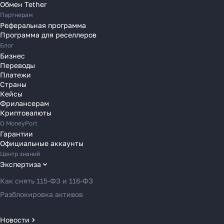
Переводы в Польшу
Обмен Tether
Партнерам
Переводы в Португалию
Реферальная программа
Переводы в Румынию
Программа для реселлеров
Переводы в Сербию
Блог
Переводы в Словакию
Бизнес
Переводы
Переводы в Словению
Платежи
Переводы в Финляндию
Страны
Кейсы
Переводы в Францию
Фрилансерам
Переводы в Хорватию
Криптовалюты
Переводы в Черногорию
О MoneyPort
Гарантии
Переводы в Чехию
Официальные аккаунты
Переводы в Швейцарию
Центр знаний
Переводы в Эстонию
Экспертиза
Переводы в Азербайджан
Как снять 115-ФЗ и 116-ФЗ
Переводы в Армению
Разблокировка активов
Переводы в Грузию
Переводы в Турцию
Новости