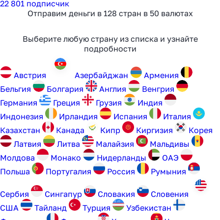
22 801 подписчик
агентам в 2025 году
Отправим деньги в 128 стран в 50 валютах
Выберите любую страну из списка и узнайте
Узнать
подробности
Австрия
Aзербайджан
Армения
Бельгия
Болгария
Англия
Венгрия
Германия
Греция
Грузия
Индия
Индонезия
Ирландия
Испания
Италия
Казахстан
Канада
Кипр
Киргизия
Корея
Латвия
Литва
Малайзия
Мальдивы
Молдова
Монако
Нидерланды
ОАЭ
Польша
Португалия
Россия
Румыния
Сербия
Сингапур
Словакия
Словения
США
Тайланд
Турция
Узбекистан