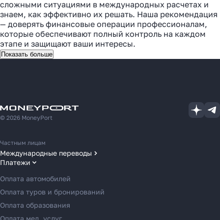
сложными ситуациями в международных расчетах и
знаем, как эффективно их решать. Наша рекомендация
— доверять финансовые операции профессионалам,
которые обеспечивают полный контроль на каждом
этапе и защищают ваши интересы.
Показать больше
© 2026 MoneyPort
Частным лицам
Международные переводы
Платежи
Переводы в США
Переводы в ОАЭ
Оплата автомобилей
Переводы в Европу
Оплата туров и бронирований
Переводы в Азию
Оплата образования
Переводы в Россию
Оплата мед. услуг