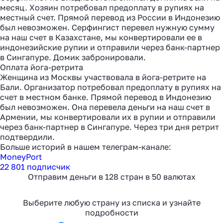
месяц. Хозяин потребовал предоплату в рупиях на
местный счет. Прямой перевод из России в Индонезию
был невозможен. Серфингист перевел нужную сумму
на наш счет в Казахстане, мы конвертировали ее в
индонезийские рупии и отправили через банк-партнер
в Сингапуре. Домик забронировали.
Оплата йога-ретрита
Женщина из Москвы участвовала в йога-ретрите на
Бали. Организатор потребовал предоплату в рупиях на
счет в местном банке. Прямой перевод в Индонезию
был невозможен. Она перевела деньги на наш счет в
Армении, мы конвертировали их в рупии и отправили
через банк-партнер в Сингапуре. Через три дня ретрит
подтвердили.
Больше историй в нашем телеграм-канале:
MoneyPort
22 801 подписчик
Как перевести деньги
Отправим деньги в 128 стран в 50 валютах
за 2 часа вместо 120
Выберите любую страну из списка и узнайте
подробности
Рассказали, почему банки