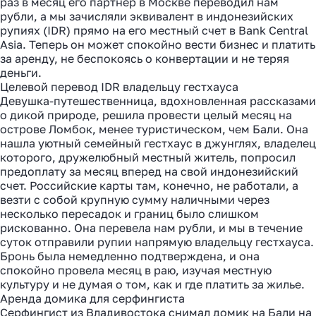
раз в месяц его партнер в Москве переводил нам
рубли, а мы зачисляли эквивалент в индонезийских
рупиях (IDR) прямо на его местный счет в Bank Central
Asia. Теперь он может спокойно вести бизнес и платить
за аренду, не беспокоясь о конвертации и не теряя
деньги.
Целевой перевод IDR владельцу гестхауса
Девушка-путешественница, вдохновленная рассказами
о дикой природе, решила провести целый месяц на
острове Ломбок, менее туристическом, чем Бали. Она
нашла уютный семейный гестхаус в джунглях, владелец
которого, дружелюбный местный житель, попросил
предоплату за месяц вперед на свой индонезийский
счет. Российские карты там, конечно, не работали, а
везти с собой крупную сумму наличными через
несколько пересадок и границ было слишком
рискованно. Она перевела нам рубли, и мы в течение
суток отправили рупии напрямую владельцу гестхауса.
Бронь была немедленно подтверждена, и она
спокойно провела месяц в раю, изучая местную
культуру и не думая о том, как и где платить за жилье.
Аренда домика для серфингиста
Серфингист из Владивостока снимал домик на Бали на