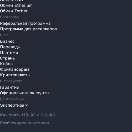
Переводы в Нидерланды
Обмен Etherium
Переводы в Польшу
Обмен Tether
Партнерам
Переводы в Португалию
Реферальная программа
Переводы в Румынию
Программа для реселлеров
Переводы в Сербию
Блог
Переводы в Словакию
Бизнес
Переводы
Переводы в Словению
Платежи
Переводы в Финляндию
Страны
Кейсы
Переводы в Францию
Фрилансерам
Переводы в Хорватию
Криптовалюты
Переводы в Черногорию
О MoneyPort
Гарантии
Переводы в Чехию
Официальные аккаунты
Переводы в Швейцарию
Центр знаний
Переводы в Эстонию
Экспертиза
Переводы в Азербайджан
Как снять 115-ФЗ и 116-ФЗ
Переводы в Армению
Разблокировка активов
Переводы в Грузию