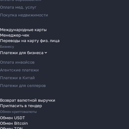
Переводы в Россию
Оплата мед. услуг
Переводы в Австрию
Покупка недвижимости
Переводы в Бельгию
Переводы в Болгарию
Международные карты
Менеджер-чек
Переводы в Венгрию
Переводы на карту физ. лица
Переводы в Великобританию
Бизнесу
Переводы в Грецию
Платежи для бизнеса
Переводы в Германию
Оплата инвойсов
Переводы в Ирландию
Агентские платежи
Переводы в Испанию
Платежи в Китай
Переводы в Италию
Платежи для селлеров
Переводы на Кипр
Переводы в Латвию
Возврат валютной выручки
Пригласить в тендер
Переводы в Литву
Обмен криптовалюты
Переводы в Молдавию
Обмен USDT
Переводы в Монако
Обмен Bitcoin
Обмен TON