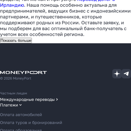
Ирландию
. Наша помощь особенно актуальна для
предпринимателей, ведущих бизнес с индонезийскими
партнерами, и путешественников, которые
поддерживают родных из России. Оставьте заявку, и
мы подберем для вас оптимальный банк-получатель с
учетом всех особенностей региона.
Показать больше
© 2026 MoneyPort
Частным лицам
Международные переводы
Платежи
Переводы в США
Переводы в ОАЭ
Оплата автомобилей
Переводы в Европу
Оплата туров и бронирований
Переводы в Азию
Оплата образования