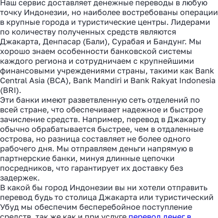
Наш сервис доставляет денежные переводы в любую
точку Индонезии, но наиболее востребованы операции
в крупные города и туристические центры. Лидерами
по количеству полученных средств являются
Джакарта, Денпасар (Бали), Сурабая и Бандунг. Мы
хорошо знаем особенности банковской системы
каждого региона и сотрудничаем с крупнейшими
финансовыми учреждениями страны, такими как Bank
Central Asia (BCA), Bank Mandiri и Bank Rakyat Indonesia
(BRI).
Эти банки имеют разветвленную сеть отделений по
всей стране, что обеспечивает надежное и быстрое
зачисление средств. Например, перевод в Джакарту
обычно обрабатывается быстрее, чем в отдаленные
острова, но разница составляет не более одного
рабочего дня. Мы отправляем деньги напрямую в
партнерские банки, минуя длинные цепочки
посредников, что гарантирует их доставку без
задержек.
В какой бы город Индонезии вы ни хотели отправить
перевод будь то столица Джакарта или туристический
Убуд мы обеспечим бесперебойное поступление
средств, так же как и при услуге
перевод денег в