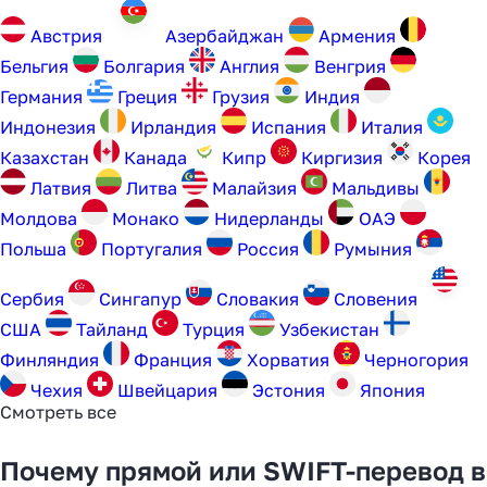
уступили место платёжным
агентам в 2025 году
Австрия
Aзербайджан
Армения
Бельгия
Болгария
Англия
Венгрия
Германия
Греция
Грузия
Индия
Узнать
Индонезия
Ирландия
Испания
Италия
Казахстан
Канада
Кипр
Киргизия
Корея
Латвия
Литва
Малайзия
Мальдивы
Молдова
Монако
Нидерланды
ОАЭ
Польша
Португалия
Россия
Румыния
Сербия
Сингапур
Словакия
Словения
США
Тайланд
Турция
Узбекистан
Финляндия
Франция
Хорватия
Черногория
Чехия
Швейцария
Эстония
Япония
Смотреть все
Почему прямой или SWIFT-перевод в