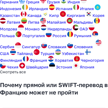
Германия
Греция
Грузия
Индия
уступили место платёжным
Индонезия
Ирландия
Испания
Италия
агентам в 2025 году
Казахстан
Канада
Кипр
Киргизия
Корея
Латвия
Литва
Малайзия
Мальдивы
Узнать
Молдова
Монако
Нидерланды
ОАЭ
Польша
Португалия
Россия
Румыния
Сербия
Сингапур
Словакия
Словения
США
Тайланд
Турция
Узбекистан
Финляндия
Франция
Хорватия
Черногория
Чехия
Швейцария
Эстония
Япония
Смотреть все
Почему прямой или SWIFT-перевод в
Францию может не пройти