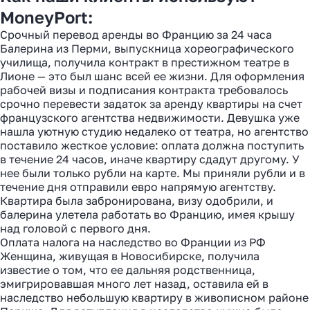
MoneyPort:
Срочный перевод аренды во Францию за 24 часа
Балерина из Перми, выпускница хореографического
училища, получила контракт в престижном театре в
Лионе — это был шанс всей ее жизни. Для оформления
рабочей визы и подписания контракта требовалось
срочно перевести задаток за аренду квартиры на счет
французского агентства недвижимости. Девушка уже
нашла уютную студию недалеко от театра, но агентство
поставило жесткое условие: оплата должна поступить
в течение 24 часов, иначе квартиру сдадут другому. У
нее были только рубли на карте. Мы приняли рубли и в
течение дня отправили евро напрямую агентству.
Квартира была забронирована, визу одобрили, и
балерина улетела работать во Францию, имея крышу
над головой с первого дня.
Оплата налога на наследство во Франции из РФ
Женщина, живущая в Новосибирске, получила
известие о том, что ее дальняя родственница,
эмигрировавшая много лет назад, оставила ей в
наследство небольшую квартиру в живописном районе