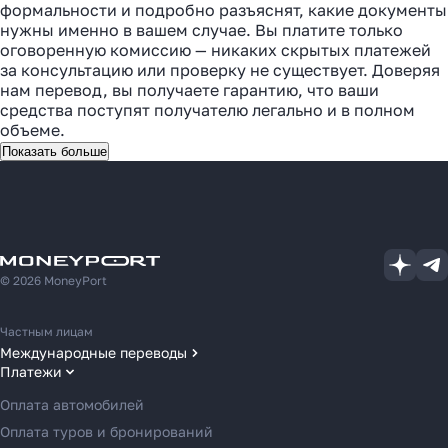
формальности и подробно разъяснят, какие документы
нужны именно в вашем случае. Вы платите только
оговоренную комиссию — никаких скрытых платежей
за консультацию или проверку не существует. Доверяя
нам перевод, вы получаете гарантию, что ваши
средства поступят получателю легально и в полном
объеме.
Показать больше
© 2026 MoneyPort
Частным лицам
Международные переводы
Платежи
Переводы в США
Переводы в ОАЭ
Оплата автомобилей
Переводы в Европу
Оплата туров и бронирований