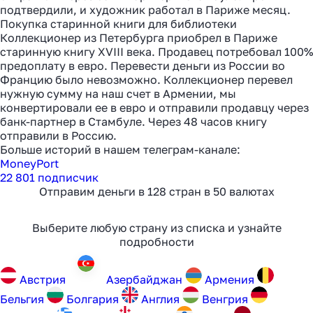
подтвердили, и художник работал в Париже месяц.
Покупка старинной книги для библиотеки
Коллекционер из Петербурга приобрел в Париже
старинную книгу XVIII века. Продавец потребовал 100%
предоплату в евро. Перевести деньги из России во
Францию было невозможно. Коллекционер перевел
нужную сумму на наш счет в Армении, мы
конвертировали ее в евро и отправили продавцу через
банк-партнер в Стамбуле. Через 48 часов книгу
отправили в Россию.
Больше историй в нашем телеграм-канале:
MoneyPort
22 801 подписчик
Отправим деньги в 128 стран в 50 валютах
Выберите любую страну из списка и узнайте
подробности
Как перевести деньги
за 2 часа вместо 120
Австрия
Aзербайджан
Армения
Бельгия
Болгария
Англия
Венгрия
Рассказали, почему банки