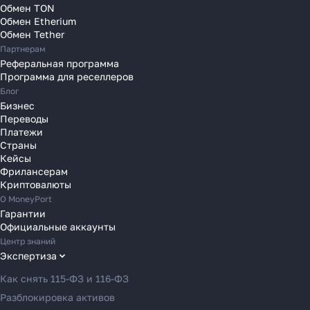
Обмен TON
Переводы в Нидерланды
Обмен Etherium
Переводы в Польшу
Обмен Tether
Партнерам
Переводы в Португалию
Реферальная программа
Переводы в Румынию
Программа для реселлеров
Переводы в Сербию
Блог
Переводы в Словакию
Бизнес
Переводы
Переводы в Словению
Платежи
Переводы в Финляндию
Страны
Кейсы
Переводы в Францию
Фрилансерам
Переводы в Хорватию
Криптовалюты
Переводы в Черногорию
О MoneyPort
Гарантии
Переводы в Чехию
Официальные аккаунты
Переводы в Швейцарию
Центр знаний
Переводы в Эстонию
Экспертиза
Переводы в Азербайджан
Как снять 115-ФЗ и 116-ФЗ
Переводы в Армению
Разблокировка активов