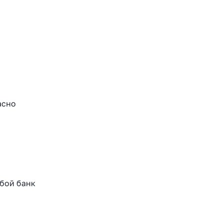
асно
юбой банк