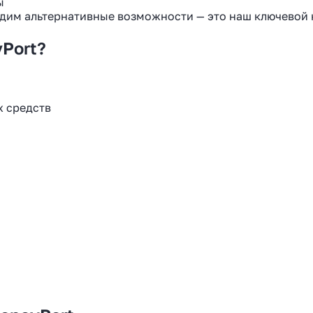
ы
 году
дим альтернативные возможности — это наш ключевой 
yPort?
Узнать
х средств