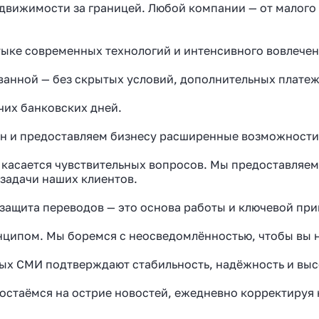
недвижимости за границей. Любой компании — от малог
ыке современных технологий и интенсивного вовлечен
ванной — без скрытых условий, дополнительных плате
очих банковских дней.
ан и предоставляем бизнесу расширенные возможност
о касается чувствительных вопросов. Мы предоставляе
задачи наших клиентов.
 защита переводов — это основа работы и ключевой при
 перевести деньги
нципом. Мы боремся с неосведомлённостью, чтобы вы 
 часа вместо 120
ых СМИ подтверждают стабильность, надёжность и выс
остаёмся на острие новостей, ежедневно корректируя
зали, почему банки уступили
платёжным агентам