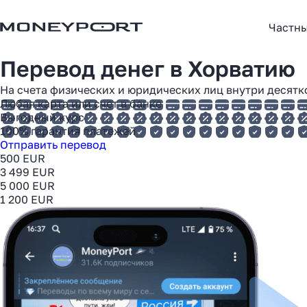
Частн
Перевод денег в
Хорватию
На счета физических и юридических лиц внутри десят
Любая карта или счет в банке
Выгодный курс
100% гарантия платежей
Отправить перевод
500 EUR
3 499 EUR
5 000 EUR
1 200 EUR