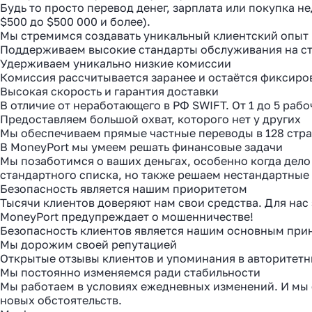
Будь то просто перевод денег, зарплата или покупка 
$500 до $500 000 и более).
Мы стремимся создавать уникальный клиентский опыт
Поддерживаем высокие стандарты обслуживания на ст
Удерживаем уникально низкие комиссии
Комиссия рассчитывается заранее и остаётся фиксиро
Высокая скорость и гарантия доставки
В отличие от неработающего в РФ SWIFT. От 1 до 5 раб
Предоставляем большой охват, которого нет у других
Мы обеспечиваем прямые частные переводы в 128 стр
В MoneyPort мы умеем решать финансовые задачи
Мы позаботимся о ваших деньгах, особенно когда дел
стандартного списка, но также решаем нестандартные 
Безопасность является нашим приоритетом
Тысячи клиентов доверяют нам свои средства. Для нас
MoneyPort предупреждает о мошенничестве!
Как
Безопасность клиентов является нашим основным при
Мы дорожим своей репутацией
за 2
Открытые отзывы клиентов и упоминания в авторитетн
Мы постоянно изменяемся ради стабильности
Мы работаем в условиях ежедневных изменений. И мы 
Расска
новых обстоятельств.
место 