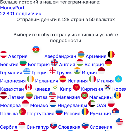
Больше историй в нашем телеграм-канале:
MoneyPort
22 801 подписчик
Как перевести деньги
Отправим деньги в 128 стран в 50 валютах
за 2 часа вместо 120
Выберите любую страну из списка и узнайте
Рассказали, почему банки
подробности
уступили место платёжным
агентам в 2025 году
Австрия
Aзербайджан
Армения
Бельгия
Болгария
Англия
Венгрия
Германия
Греция
Грузия
Индия
Узнать
Индонезия
Ирландия
Испания
Италия
Казахстан
Канада
Кипр
Киргизия
Корея
Латвия
Литва
Малайзия
Мальдивы
Молдова
Монако
Нидерланды
ОАЭ
Польша
Португалия
Россия
Румыния
Сербия
Сингапур
Словакия
Словения