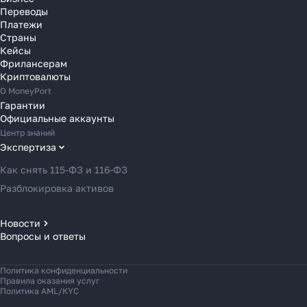
Переводы
Переводы в Словению
Платежи
Переводы в Финляндию
Страны
Кейсы
Переводы в Францию
Фрилансерам
Переводы в Хорватию
Криптовалюты
Переводы в Черногорию
О MoneyPort
Гарантии
Переводы в Чехию
Официальные аккаунты
Переводы в Швейцарию
Центр знаний
Переводы в Эстонию
Экспертиза
Переводы в Азербайджан
Как снять 115-ФЗ и 116-ФЗ
Переводы в Армению
Разблокировка активов
Переводы в Грузию
Переводы в Турцию
Новости
Вопросы и ответы
Новости MoneyPort
Переводы в Индию
Новости мира
Переводы в Индонезию
Политика конфиденциальности
Новости рынка
Переводы в Казахстан
Правила оказания услуг
Политика AML/KYC
Переводы в Кыргызстан