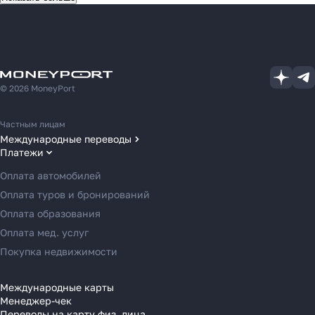
© 2026 MoneyPort
Частным лицам
Международные переводы
Платежи
Переводы в США
Переводы в ОАЭ
Оплата автомобилей
Переводы в Европу
Оплата туров и бронирований
Переводы в Азию
Оплата образования
Переводы в Россию
Оплата мед. услуг
Переводы в Австрию
Покупка недвижимости
Переводы в Бельгию
Переводы в Болгарию
Международные карты
Менеджер-чек
Переводы в Венгрию
Переводы на карту физ. лица