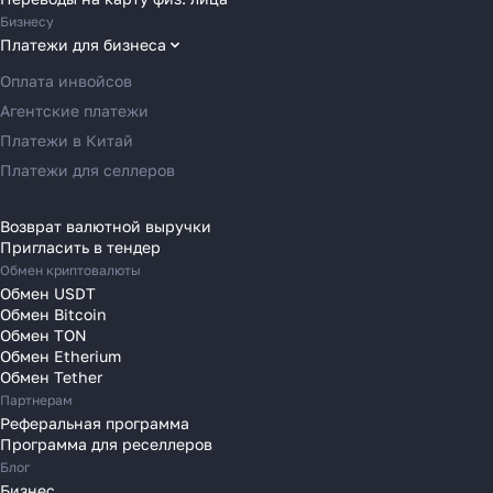
Переводы в Великобританию
Бизнесу
Переводы в Грецию
Платежи для бизнеса
Переводы в Германию
Оплата инвойсов
Переводы в Ирландию
Агентские платежи
Переводы в Испанию
Платежи в Китай
Переводы в Италию
Платежи для селлеров
Переводы на Кипр
Переводы в Латвию
Возврат валютной выручки
Пригласить в тендер
Переводы в Литву
Обмен криптовалюты
Переводы в Молдавию
Обмен USDT
Переводы в Монако
Обмен Bitcoin
Обмен TON
Переводы в Нидерланды
Обмен Etherium
Переводы в Польшу
Обмен Tether
Партнерам
Переводы в Португалию
Реферальная программа
Переводы в Румынию
Программа для реселлеров
Переводы в Сербию
Блог
Переводы в Словакию
Бизнес