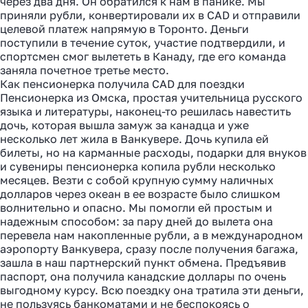
через два дня. Он обратился к нам в панике. Мы
приняли рубли, конвертировали их в CAD и отправили
целевой платеж напрямую в Торонто. Деньги
поступили в течение суток, участие подтвердили, и
спортсмен смог вылететь в Канаду, где его команда
заняла почетное третье место.
Как пенсионерка получила CAD для поездки
Пенсионерка из Омска, простая учительница русского
языка и литературы, наконец-то решилась навестить
дочь, которая вышла замуж за канадца и уже
несколько лет жила в Ванкувере. Дочь купила ей
билеты, но на карманные расходы, подарки для внуков
и сувениры пенсионерка копила рубли несколько
месяцев. Везти с собой крупную сумму наличных
долларов через океан в ее возрасте было слишком
волнительно и опасно. Мы помогли ей простым и
надежным способом: за пару дней до вылета она
перевела нам накопленные рубли, а в международном
аэропорту Ванкувера, сразу после получения багажа,
зашла в наш партнерский пункт обмена. Предъявив
паспорт, она получила канадские доллары по очень
выгодному курсу. Всю поездку она тратила эти деньги,
не пользуясь банкоматами и не беспокоясь о